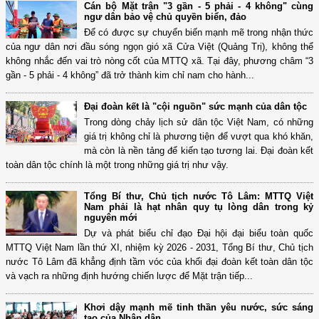
Cán bộ Mặt trận "3 gần - 5 phải - 4 không" cùng
ngư dân bảo vệ chủ quyền biển, đảo
Để có được sự chuyển biến mạnh mẽ trong nhận thức
của ngư dân nơi đầu sóng ngọn gió xã Cửa Việt (Quảng Trị), không thể
không nhắc đến vai trò nòng cốt của MTTQ xã. Tại đây, phương châm “3
gần - 5 phải - 4 không” đã trở thành kim chỉ nam cho hành...
Đại đoàn kết là "cội nguồn" sức mạnh của dân tộc
Trong dòng chảy lịch sử dân tộc Việt Nam, có những
giá trị không chỉ là phương tiện để vượt qua khó khăn,
mà còn là nền tảng để kiến tạo tương lai. Đại đoàn kết
toàn dân tộc chính là một trong những giá trị như vậy.
Tổng Bí thư, Chủ tịch nước Tô Lâm: MTTQ Việt
Nam phải là hạt nhân quy tụ lòng dân trong kỷ
nguyên mới
Dự và phát biểu chỉ đạo Đại hội đại biểu toàn quốc
MTTQ Việt Nam lần thứ XI, nhiệm kỳ 2026 - 2031, Tổng Bí thư, Chủ tịch
nước Tô Lâm đã khẳng định tầm vóc của khối đại đoàn kết toàn dân tộc
và vạch ra những định hướng chiến lược để Mặt trận tiếp...
Khơi dậy mạnh mẽ tinh thần yêu nước, sức sáng
tạo của Nhân dân