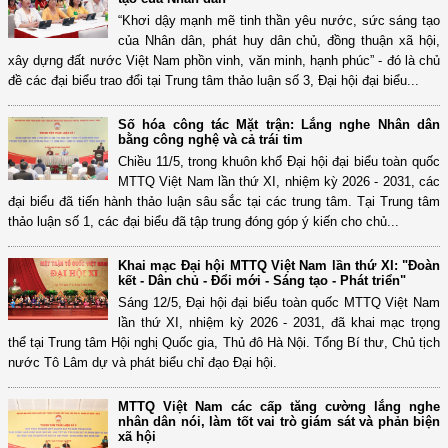
“Khơi dậy mạnh mẽ tinh thần yêu nước, sức sáng tạo
của Nhân dân, phát huy dân chủ, đồng thuận xã hội,
xây dựng đất nước Việt Nam phồn vinh, văn minh, hạnh phúc” - đó là chủ
đề các đại biểu trao đổi tại Trung tâm thảo luận số 3, Đại hội đại biểu...
Số hóa công tác Mặt trận: Lắng nghe Nhân dân
bằng công nghệ và cả trái tim
Chiều 11/5, trong khuôn khổ Đại hội đại biểu toàn quốc
MTTQ Việt Nam lần thứ XI, nhiệm kỳ 2026 - 2031, các
đại biểu đã tiến hành thảo luận sâu sắc tại các trung tâm. Tại Trung tâm
thảo luận số 1, các đại biểu đã tập trung đóng góp ý kiến cho chủ...
Khai mạc Đại hội MTTQ Việt Nam lần thứ XI: "Đoàn
kết - Dân chủ - Đổi mới - Sáng tạo - Phát triển"
Sáng 12/5, Đại hội đại biểu toàn quốc MTTQ Việt Nam
lần thứ XI, nhiệm kỳ 2026 - 2031, đã khai mạc trọng
thể tại Trung tâm Hội nghị Quốc gia, Thủ đô Hà Nội. Tổng Bí thư, Chủ tịch
nước Tô Lâm dự và phát biểu chỉ đạo Đại hội.
MTTQ Việt Nam các cấp tăng cường lắng nghe
nhân dân nói, làm tốt vai trò giám sát và phản biện
xã hội