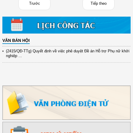
Trước
Tiếp theo
(898/KH/ĐCT) Kế hoạch thực hiện Quyết định số 2415/QĐ-TTg ngày
31/10/2025 ...
(417/QĐ-BNNMT) Quyết định phê duyệt Chương trình mục tiêu quốc gia
xây dựng ...
(891/KH-ĐCT) Kế hoạch thực hiện Nghị quyết số 72-NQ/TW ngày
9/9/2025 của Bộ ...
VĂN BẢN HỘI
(2415/QĐ-TTg) Quyết định về việc phê duyệt Đề án Hỗ trợ Phụ nữ khởi
nghiệp ...