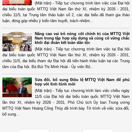
(Mặt trận) - Tiếp tục chương trình làm việc của Đại hội
đại biểu toàn quốc MTTQ Việt Nam lần thứ XI, nhiệm kỳ 2026 - 2031,
chiều 11/5, tại Trung tâm thảo luận số 2, các đại biểu đã tham gia thảo
luận, đóng góp nhiều ý kiến tâm huyết, trách nhiệm...
Nâng cao vai trò nòng cốt chính trị của MTTQ Việt
Nam trong tập hợp xây dựng và củng cố vững chắc
khối đại đoàn kết toàn dân tộc
(Mặt trận) - Tiếp tục chương trình làm việc tại Đại hội
đại biểu toàn quốc MTTQ Việt Nam lần thứ XI, nhiệm kỳ 2026 - 2031,
chiều 11/5, đại biểu tham dự Đại hội đã tiến hành thảo luận tại các Trung
tâm của Đại hội. Bà Bùi Thị Minh Hoài - Ủy viên Bộ...
Sửa đổi, bổ sung Điều lệ MTTQ Việt Nam để phù
hợp với tình hình mới
(Mặt trận) - Tiếp tục chương trình làm việc chiều ngày
11/5 của Đại hội đại biểu toàn quốc MTTQ Việt Nam
lần thứ XI, nhiệm kỳ 2026 - 2031, Phó Chủ tịch Ủy ban Trung ương
MTTQ Việt Nam Hoàng Công Thủy đã trình bày Tờ trình về việc sửa đổi,
bổ sung...
(12/TB-HĐKH) V/v đăng ký, đề xuất nhiệm vụ Khoa học, công nghệ và
đổi mới ...