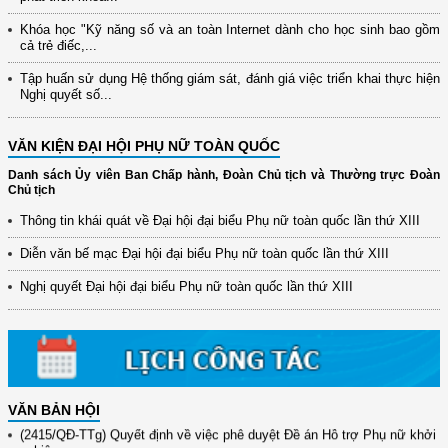
Khóa học "Kỹ năng số và an toàn Internet dành cho học sinh bao gồm
cả trẻ điếc,...
Tập huấn sử dụng Hệ thống giám sát, đánh giá việc triển khai thực hiện
Nghị quyết số...
VĂN KIỆN ĐẠI HỘI PHỤ NỮ TOÀN QUỐC
Danh sách Ủy viên Ban Chấp hành, Đoàn Chủ tịch và Thường trực Đoàn
Chủ tịch
Thông tin khái quát về Đại hội đại biểu Phụ nữ toàn quốc lần thứ XIII
(12/TB-HĐKH) V/v đăng ký, đề xuất nhiệm vụ Khoa học, công nghệ và
đổi mới ...
Diễn văn bế mạc Đại hội đại biểu Phụ nữ toàn quốc lần thứ XIII
(898/KH/ĐCT) Kế hoạch thực hiện Quyết định số 2415/QĐ-TTg ngày
Nghị quyết Đại hội đại biểu Phụ nữ toàn quốc lần thứ XIII
31/10/2025 ...
(417/QĐ-BNNMT) Quyết định phê duyệt Chương trình mục tiêu quốc gia
xây dựng ...
(891/KH-ĐCT) Kế hoạch thực hiện Nghị quyết số 72-NQ/TW ngày
9/9/2025 của Bộ ...
VĂN BẢN HỘI
(2415/QĐ-TTg) Quyết định về việc phê duyệt Đề án Hỗ trợ Phụ nữ khởi
nghiệp ...