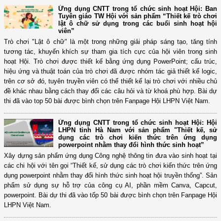
Ứng dụng CNTT trong tổ chức sinh hoạt Hội: Ban
Tuyên giáo TW Hội với sản phẩm “Thiết kế trò chơi
lật ô chữ sử dụng trong các buổi sinh hoạt hội
viên”
Trò chơi "Lật ô chữ" là một trong những giải pháp sáng tạo, tăng tính
tương tác, khuyến khích sự tham gia tích cực của hội viên trong sinh
hoạt Hội. Trò chơi được thiết kế bằng ứng dụng PowerPoint; cấu trúc,
hiệu ứng và thuật toán của trò chơi đã được nhóm tác giả thiết kế logic,
trên cơ sở đó, tuyên truyền viên có thể thiết kế lại trò chơi với nhiều chủ
đề khác nhau bằng cách thay đổi các câu hỏi và từ khoá phù hợp. Bài dự
thi đã vào top 50 bài được bình chọn trên Fanpage Hội LHPN Việt Nam.
Ứng dụng CNTT trong tổ chức sinh hoạt Hội: Hội
LHPN tỉnh Hà Nam với sản phẩm "Thiết kế, sử
dụng các trò chơi kiến thức trên ứng dụng
powerpoint nhằm thay đổi hình thức sinh hoạt”
Xây dựng sản phẩm ứng dụng Công nghệ thông tin đưa vào sinh hoạt tại
các chi hội với tên gọi “Thiết kế, sử dụng các trò chơi kiến thức trên ứng
dụng powerpoint nhằm thay đổi hình thức sinh hoạt hội truyền thống”. Sản
phẩm sử dụng sự hỗ trợ của công cụ AI, phần mềm Canva, Capcut,
powerpoint. Bài dự thi đã vào tốp 50 bài được bình chọn trên Fanpage Hội
LHPN Việt Nam.