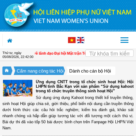
Truy cập nội dung luôn
Thứ tư, ngày
của Ban Bí thư về lãnh đạo Đại hội Mặt trận Tổ quốc Việt Nam và các tổ chức chính
05/08/2026
,
22:42:01
Cẩm nang công tác Hội
Dành cho cán bộ Hội
Ứng dụng CNTT trong tổ chức sinh hoạt Hội: Hội
LHPN tỉnh Bắc Kạn với sản phẩm “Sử dụng kahoot
trong tổ chức truyền thông sinh hoạt Hội”
Sử dụng ứng dụng Kahoot trong thiết kế truyền thông,
sinh hoạt Hội giúp chia sẻ, giới thiệu, phổ biến nội dung cần truyền thông
dưới hình thức các câu hỏi trắc nghiệm; kiểm tra đánh giá, khảo sát
nhanh chóng và hấp dẫn giúp tương tác với đối tượng một cách thú vị.
Bài dự thi đã vào tốp 50 bài được bình chọn trên Fanpage Hội LHPN Việt
Nam.