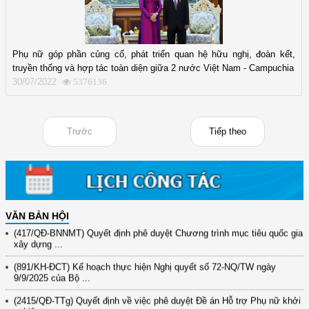
Phụ nữ góp phần củng cố, phát triển quan hệ hữu nghị, đoàn kết,
truyền thống và hợp tác toàn diện giữa 2 nước Việt Nam - Campuchia
30/07/2022
5376136
Trước
Tiếp theo
(12/TB-HĐKH) V/v đăng ký, đề xuất nhiệm vụ Khoa học, công nghệ và
đổi mới ...
(898/KH/ĐCT) Kế hoạch thực hiện Quyết định số 2415/QĐ-TTg ngày
31/10/2025 ...
VĂN BẢN HỘI
(417/QĐ-BNNMT) Quyết định phê duyệt Chương trình mục tiêu quốc gia
xây dựng ...
(891/KH-ĐCT) Kế hoạch thực hiện Nghị quyết số 72-NQ/TW ngày
9/9/2025 của Bộ ...
(2415/QĐ-TTg) Quyết định về việc phê duyệt Đề án Hỗ trợ Phụ nữ khởi
nghiệp ...