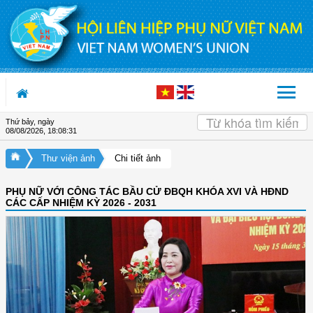
Truy cập nội dung luôn
Thứ bảy, ngày
08/08/2026
,
18:08:32
Thư viện ảnh
Chi tiết ảnh
PHỤ NỮ VỚI CÔNG TÁC BẦU CỬ ĐBQH KHÓA XVI VÀ HĐND
CÁC CẤP NHIỆM KỲ 2026 - 2031