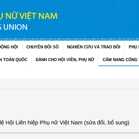
ĐỘNG HỘI
CHUYỂN ĐỔI SỐ
NGHIÊN CỨU VÀ TRAO ĐỔI
PHỤ 
N TOÀN QUỐC
DÀNH CHO HỘI VIÊN, PHỤ NỮ
CẨM NANG CÔNG 
ệ Hội Liên hiệp Phụ nữ Việt Nam (sửa đổi, bổ sung)