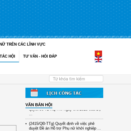
NỮ TRÊN CÁC LĨNH VỰC
(12/TB-HĐKH) V/v đăng ký, đề xuất nhiệm
TÁC HỘI
TƯ VẤN - HỎI ĐÁP
vụ Khoa học, công nghệ và đổi mới ...
(898/KH/ĐCT) Kế hoạch thực hiện Quyết
định số 2415/QĐ-TTg ngày 31/10/2025 ...
(417/QĐ-BNNMT) Quyết định phê duyệt
Chương trình mục tiêu quốc gia xây dựng
...
(891/KH-ĐCT) Kế hoạch thực hiện Nghị
VĂN BẢN HỘI
quyết số 72-NQ/TW ngày 9/9/2025 của Bộ
...
(2415/QĐ-TTg) Quyết định về việc phê
duyệt Đề án Hỗ trợ Phụ nữ khởi nghiệp ...