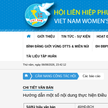
Truy cập nội dung luôn
GIỚI THIỆU
TIN TỨC - SỰ KIỆN
HOẠT 
BÌNH ĐẲNG GIỚI VÙNG DTTS & MIỀN NÚI
ĐH ĐBP
TÀI LIỆU TẬP HUẤN
Thứ năm, ngày 06/08/2026
,
23:42:12
CẨM NANG CÔNG TÁC HỘI
Các báo cáo
CHI TIẾT VĂN BẢN
Hướng dẫn một số nội dung thực hiện Điều l
Số/Ký hiệu văn bản
40/HD-BCH