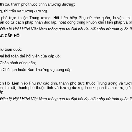
thị xã, thành phố thuộc tỉnh và tương đương);
, thị trấn và tương đương).
 phố trực thuộc Trung ương; Hội Liên hiệp Phụ nữ các quận, huyện, thị 
rấn có tư cách pháp nhân độc lập, hoạt động trong khuôn khổ Hiến pháp và p
 Điều lệ Hội LHPN Việt Nam thông qua tại Đại hội đại biểu phụ nữ toàn quốc lầ
C CẤP HỘI
 nữ toàn quốc;
ại hội toàn thể hội viên của cấp đó;
n Chấp hành cùng cấp;
àn Chủ tịch hoặc Ban Thường vụ cùng cấp.
ch Hội Liên hiệp Phụ nữ các tỉnh, thành phố trực thuộc Trung ương và tư
n, thị xã, thành phố thuộc tỉnh và tương đương là cơ quan tham mưu, giú
ấp.
 Điều lệ Hội LHPN Việt Nam thông qua tại Đại hội đại biểu phụ nữ toàn quốc lầ