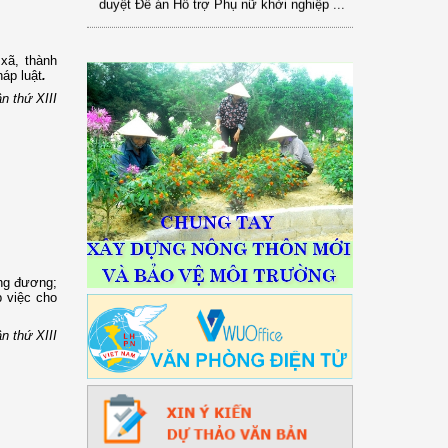
xã, thành
háp luật
.
n thứ XIII
ơng đương;
p việc cho
n thứ XIII