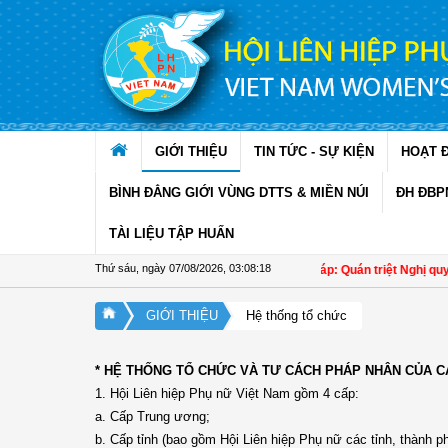
Truy cập nội dung luôn
GIỚI THIỆU
TIN TỨC - SỰ KIỆN
HOẠT 
BÌNH ĐẲNG GIỚI VÙNG DTTS & MIỀN NÚI
ĐH ĐBP
TÀI LIỆU TẬP HUẤN
Thứ sáu, ngày 07/08/2026
,
03:08:19
Đồng Tháp: Quán triệt Nghị quyết 
GIỚI THIỆU
Hệ thống tổ chức
* HỆ THỐNG TỔ CHỨC VÀ TƯ CÁCH PHÁP NHÂN CỦA C
1. Hội Liên hiệp Phụ nữ Việt Nam gồm 4 cấp:
a. Cấp Trung ương;
b. Cấp tỉnh (bao gồm Hội Liên hiệp Phụ nữ các tỉnh, thành 