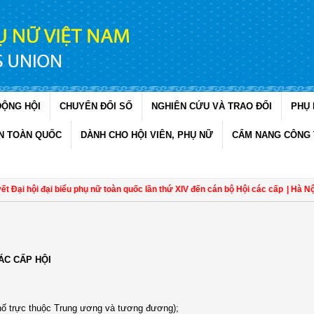
ĐỘNG HỘI
CHUYỂN ĐỔI SỐ
NGHIÊN CỨU VÀ TRAO ĐỔI
PHỤ 
N TOÀN QUỐC
DÀNH CHO HỘI VIÊN, PHỤ NỮ
CẨM NANG CÔNG 
Đại hội đại biểu phụ nữ toàn quốc lần thứ XIV đến cán bộ Hội các cấp
| Hà Nội: 
ÁC CẤP HỘI
phố trực thuộc Trung ương và tương đương);