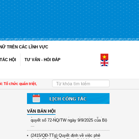
NỮ TRÊN CÁC LĨNH VỰC
TÁC HỘI
TƯ VẤN - HỎI ĐÁP
(12/TB-HĐKH) V/v đăng ký, đề xuất nhiệm
vụ Khoa học, công nghệ và đổi mới ...
(898/KH/ĐCT) Kế hoạch thực hiện Quyết
định số 2415/QĐ-TTg ngày 31/10/2025 ...
Tổ chức quán triệt, triển khai Nghị quyết Đại hội đại biểu phụ nữ toàn quốc lần t
(417/QĐ-BNNMT) Quyết định phê duyệt
Chương trình mục tiêu quốc gia xây dựng
...
VĂN BẢN HỘI
(891/KH-ĐCT) Kế hoạch thực hiện Nghị
quyết số 72-NQ/TW ngày 9/9/2025 của Bộ
...
(2415/QĐ-TTg) Quyết định về việc phê
duyệt Đề án Hỗ trợ Phụ nữ khởi nghiệp ...