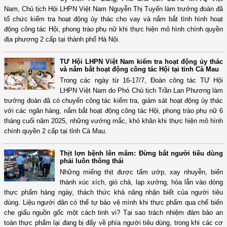
Nam, Chủ tịch Hội LHPN Việt Nam Nguyễn Thị Tuyến làm trưởng đoàn đã
tổ chức kiểm tra hoạt động ủy thác cho vay và nắm bắt tình hình hoạt
động công tác Hội, phong trào phụ nữ khi thực hiện mô hình chính quyền
địa phương 2 cấp tại thành phố Hà Nội.
TƯ Hội LHPN Việt Nam kiểm tra hoạt động ủy thác
và nắm bắt hoạt động công tác Hội tại tỉnh Cà Mau
Trong các ngày từ 16-17/7, Đoàn công tác TƯ Hội
LHPN Việt Nam do Phó Chủ tịch Trần Lan Phương làm
trưởng đoàn đã có chuyến công tác kiểm tra, giám sát hoạt động ủy thác
với các ngân hàng, nắm bắt hoạt động công tác Hội, phong trào phụ nữ 6
tháng cuối năm 2025, những vướng mắc, khó khăn khi thực hiện mô hình
chính quyền 2 cấp tại tỉnh Cà Mau.
Thịt lợn bệnh lên mâm: Đừng bắt người tiêu dùng
phải luôn thông thái
Những miếng thịt được tẩm ướp, xay nhuyễn, biến
thành xúc xích, giò chả, lạp xưởng, hòa lẫn vào dòng
thực phẩm hàng ngày, thách thức khả năng nhận biết của người tiêu
dùng. Liệu người dân có thể tự bảo vệ mình khi thực phẩm qua chế biến
che giấu nguồn gốc một cách tinh vi? Tại sao trách nhiệm đảm bảo an
toàn thực phẩm lại đang bị đẩy về phía người tiêu dùng, trong khi các cơ