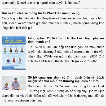
quan quản lý mới là những người nắm quyền kiểm soát?
Rủi ro khi chia sẻ thông tin từ VNeID lên mạng xã hội
Các công nghệ tiên tiến như Deepfake và Deepvoice cho phép tạo ra hình
ảnh, video và âm thanh giả mạo một cách tinh vi, khiến người dùng khó
lòng phân biệt thật giả.
Infographic: 29/34 Chủ tịch Hội Liên hiệp phụ nữ
tỉnh, thành phố
Từ 1/7/2025, sau khi sắp xếp tinh gọn, bộ máy chính
quyền địa phương 2 cấp trên cả nước chính thức vận
hành. Báo PNVN xin giới thiệu danh sách 29/34 Chủ
tịch Hội LHPN tỉnh, thành phố, nhiệm kỳ 2021-2026.
Sẽ bổ sung quy định về định danh điện tử, trách
nhiệm sàn với mô hình thương mại điện tử mới
Bộ Công Thương đã đề xuất xây dựng Dự án Luật
Thương mại điện tử; trong đó bổ sung quy định về định
danh điện tử và trách nhiệm sàn đối với các mô hình thương mại điện tử
mới như livestream bán hàng.