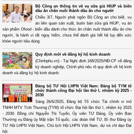
Bộ Công an thông tin về vụ sữa giả HIUP và biến
dầu ăn chăn nuôi thành dầu ăn cho người
Chiều 3/7, Người phát ngôn Bộ Công an cho biết, vụ
án liên quan sản xuất, buôn bán sữa giả HIUP; vụ án
sản phẩm Ofood - biến dầu dành cho thức ăn chăn nuôi thành dầu ăn cho
người, là hành vi rất nguy hiểm, chưa thể đánh giá hết hệ lụy đến sức
khỏe người tiêu dùng.
Quy định mới về đăng ký hộ kinh doanh
(Chinhphu.vn) - Tại Nghị định 168/2025/NĐ-CP về đăng
ký doanh nghiệp, Chính phủ nêu rõ quy định về hộ kinh
doanh và đăng ký hộ kinh doanh.
Đảng bộ TƯ Hội LHPN Việt Nam: Đảng bộ TYM tổ
chức thành công Đại hội lần thứ I, nhiệm kỳ 2025 -
2030
Sáng 26/6/2025, Đảng bộ Tổ chức Tài chính vi mô
TNHH MTV Tình Thương (TYM) tổ chức Đại hội lần thứ I, nhiệm kỳ 2025
- 2030. Đồng chí Nguyễn Thị Tuyến, Ủy viên TƯ Đảng, Ủy viên Ban
Thường vụ Đảng ủy Mặt trận Tổ quốc, các đoàn thể TƯ, Bí thư Đảng ủy
TƯ Hội LHPN Việt Nam, Chủ tịch Hội LHPN Việt Nam, dự và chỉ đạo Đại
hội.