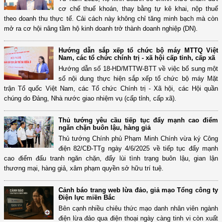
cơ chế thuế khoán, thay bằng tự kê khai, nộp thuế
theo doanh thu thực tế. Cải cách này không chỉ tăng minh bạch mà còn
mở ra cơ hội nâng tầm hộ kinh doanh trở thành doanh nghiệp (DN).
Hướng dẫn sắp xếp tổ chức bộ máy MTTQ Việt
Nam, các tổ chức chính trị - xã hội cấp tỉnh, cấp xã
Hướng dẫn số 18-HD/MTTW-BTT về việc bổ sung một
số nội dung thực hiện sắp xếp tổ chức bộ máy Mặt
trận Tổ quốc Việt Nam, các Tổ chức Chính trị - Xã hội, các Hội quần
chúng do Đảng, Nhà nước giao nhiệm vụ (cấp tỉnh, cấp xã).
Thủ tướng yêu cầu tiếp tục đẩy mạnh cao điểm
ngăn chặn buôn lậu, hàng giả
Thủ tướng Chính phủ Phạm Minh Chính vừa ký Công
điện 82/CĐ-TTg ngày 4/6/2025 về tiếp tục đẩy mạnh
cao điểm đấu tranh ngăn chặn, đẩy lùi tình trạng buôn lậu, gian lận
thương mại, hàng giả, xâm phạm quyền sở hữu trí tuệ.
Cảnh báo trang web lừa đảo, giả mạo Tổng công ty
Điện lực miền Bắc
Bên cạnh nhiều chiêu thức mạo danh nhân viên ngành
điện lừa đảo qua điện thoại ngày càng tinh vi còn xuất