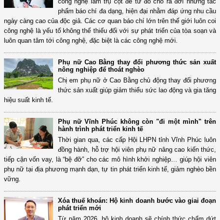
công nghệ làm trụ cột để từ đó cho ra đời những tác
phẩm báo chí đa dạng, hiện đại nhằm đáp ứng nhu cầu
ngày càng cao của độc giả. Các cơ quan báo chí lớn trên thế giới luôn coi
công nghệ là yếu tố không thể thiếu đối với sự phát triển của tòa soạn và
luôn quan tâm tới công nghệ, đặc biệt là các công nghệ mới.
Phụ nữ Cao Bằng thay đổi phương thức sản xuất
nông nghiệp để thoát nghèo
Chị em phụ nữ ở Cao Bằng chủ động thay đổi phương
thức sản xuất giúp giảm thiểu sức lao động và gia tăng
hiệu suất kinh tế.
Phụ nữ Vĩnh Phúc không còn "đi một mình" trên
hành trình phát triển kinh tế
Thời gian qua, các cấp Hội LHPN tỉnh Vĩnh Phúc luôn
đồng hành, hỗ trợ hội viên phụ nữ nâng cao kiến thức,
tiếp cận vốn vay, là “bệ đỡ” cho các mô hình khởi nghiệp… giúp hội viên
phụ nữ tại địa phương mạnh dạn, tự tin phát triển kinh tế, giảm nghèo bền
vững.
Xóa thuế khoán: Hộ kinh doanh bước vào giai đoạn
phát triển mới
Từ năm 2026, hộ kinh doanh sẽ chính thức chấm dứt