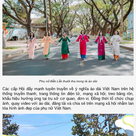
Phụ nữ Đắk Lắk thướt tha trong tà áo dài
Các cấp Hội đẩy mạnh tuyên truyền về ý nghĩa áo dài Việt Nam trên hệ
thống truyền thanh, trang thông tin điện tử, mạng xã hội; treo băng rôn,
khẩu hiệu hưởng ứng tại trụ sở cơ quan, đơn vị. Đồng thời tổ chức chụp
ảnh, quay video với áo dài, đăng tải và chia sẻ trên mạng xã hội nhằm lan
tỏa hình ảnh đẹp của phụ nữ Việt Nam.