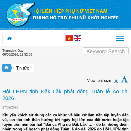
Skip to Content
Thursday, Day
06/08/2026
,
12:52:06
Tin tức
View font size
Hội LHPN tỉnh Đắk Lắk phát động Tuần lễ Áo dài
2026
27/02/2026
Khuyến khích sử dụng các ca khúc về bầu cử làm nền tập luyện dân
vũ, lan tỏa tinh thần hướng tới ngày hội lớn của đất nước hoặc tập
luyện trên nền bài hát “Bài ca Phụ nữ Đắk Lắk”… - đó là những điểm
nhấn trong kế hoạch phát động Tuần lễ Áo dài 2026 do Hội LHPN tỉnh