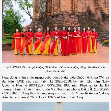
Hội LHPN tỉnh Đắk Lắk phát động “Tuần lễ Áo dài” và hoạt động đồng diễn dân vũ trên
phạm vi toàn tỉnh
Hoạt động nhằm chào mừng cuộc bầu cử đại biểu Quốc hội khóa XVI và
đại biểu HĐND các cấp nhiệm kỳ 2026–2030; kỷ niệm 116 năm Ngày
Quốc tế Phụ nữ (8/3/1910 - 8/3/2026), 1986 năm Khởi nghĩa Hai Bà
Trưng; 51 năm Chiến thắng Buôn Ma Thuột giải phóng Đắk Lắk (10/3/1975
- 10/3/2026), đồng thời hưởng ứng chương trình "Tuần lễ Áo dài", đồng
diễn dân vũ năm 2026 do Hội LHPN Việt Nam phát động.