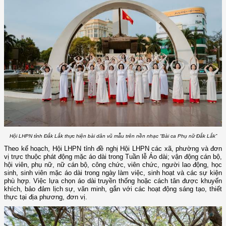
Hội LHPN tỉnh Đắk Lắk thực hiện bài dân vũ mẫu trên nền nhạc “Bài ca Phụ nữ Đắk Lắk”
Theo kế hoạch, Hội LHPN tỉnh đề nghị Hội LHPN các xã, phường và đơn
vị trực thuộc phát động mặc áo dài trong Tuần lễ Áo dài; vận động cán bộ,
hội viên, phụ nữ, nữ cán bộ, công chức, viên chức, người lao động, học
sinh, sinh viên mặc áo dài trong ngày làm việc, sinh hoạt và các sự kiện
phù hợp. Việc lựa chọn áo dài truyền thống hoặc cách tân được khuyến
khích, bảo đảm lịch sự, văn minh, gắn với các hoạt động sáng tạo, thiết
thực tại địa phương, đơn vị.