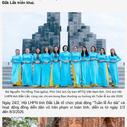
Đắk Lắk triển khai.
Bà Nguyễn Thị Hồng Thái (giữa), Phó Chủ tịch Ủy ban MTTQ Việt Nam tỉnh, Chủ tịch Hội
LHPN tỉnh Đắk Lắk, cùng các chị em trong Ban thường vụ hướng tới Tuần lễ áo dài 2026
Ngày 24/2, Hội LHPN tỉnh Đắk Lắk tổ chức phát động "Tuần lễ Áo dài" và
hoạt động đồng diễn dân vũ trên phạm vi toàn tỉnh, diễn ra từ ngày 1/3
đến 8/3/2026.