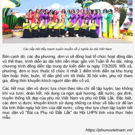
Các cấp Hội đẩy mạnh tuyên truyền về ý nghĩa áo dài Việt Nam
Bên cạnh đó, các địa phương, đơn vị sẽ đồng loạt tổ chức hoạt động dân
vũ thể thao, trình diễn áo dài trên nền nhạc gắn với Tuần lễ Áo dài; riêng
chương trình đồng diễn tập trung dự kiến diễn ra ngày 7/3/2026. Mỗi xã,
phường, đơn vị trực thuộc tổ chức ít nhất 1 điểm trình diễn tại khu trung
tâm hoặc thôn, buôn, tổ dân phố với tối thiểu 30 hội viên, phụ nữ tham
gia, đồng thời khuyến khích người dân đến cổ vũ.
Các tiết mục dân vũ được lựa chọn theo tiêu chí dễ tập luyện, tạo không
khí vui tươi, đoàn kết; nội dung ca ngợi quê hương, đất nước, gia đình,
truyền thống tốt đẹp của phụ nữ Việt Nam và phụ nữ Đắk Lắk. Đặc biệt,
các đơn vị được khuyến khích sử dụng những ca khúc về bầu cử để lan
tỏa tinh thần ngày hội lớn của đất nước, cũng như lựa chọn tập luyện tiết
mục dân vũ "Bài ca Phụ nữ Đắk Lắk" do Hội LHPN tỉnh vừa thực hiện
mẫu.
https://phunuvietnam.vn/