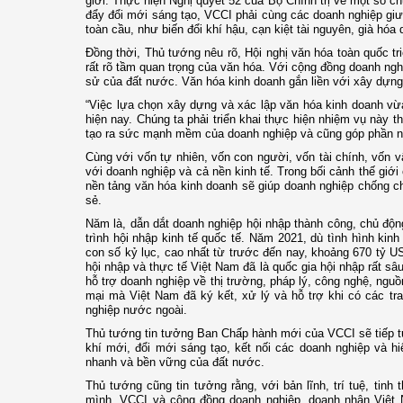
giới. Thực hiện Nghị quyết 52 của Bộ Chính trị về một số c
đẩy đổi mới sáng tạo, VCCI phải cùng các doanh nghiệp giư
toàn cầu, như biến đổi khí hậu, cạn kiệt tài nguyên, già hóa
Đồng thời, Thủ tướng nêu rõ, Hội nghị văn hóa toàn quốc tri
rất rõ tầm quan trọng của văn hóa. Với cộng đồng doanh nghi
sử của đất nước. Văn hóa kinh doanh gắn liền với xây dựng 
“Việc lựa chọn xây dựng và xác lập văn hóa kinh doanh vừa
hiện nay. Chúng ta phải triển khai thực hiện nhiệm vụ này 
tạo ra sức mạnh mềm của doanh nghiệp và cũng góp phần nâng
Cùng với vốn tự nhiên, vốn con người, vốn tài chính, vốn vậ
với doanh nghiệp và cả nền kinh tế. Trong bối cảnh thế giới
nền tảng văn hóa kinh doanh sẽ giúp doanh nghiệp chống ch
sẻ.
Năm là, dẫn dắt doanh nghiệp hội nhập thành công, chủ độn
trình hội nhập kinh tế quốc tế. Năm 2021, dù tình hình k
con số kỷ lục, cao nhất từ trước đến nay, khoảng 670 tỷ U
hội nhập và thực tế Việt Nam đã là quốc gia hội nhập rất s
hỗ trợ doanh nghiệp về thị trường, pháp lý, công nghệ, nguồ
mại mà Việt Nam đã ký kết, xử lý và hỗ trợ khi có các tran
nghiệp nước ngoài.
Thủ tướng tin tưởng Ban Chấp hành mới của VCCI sẽ tiếp tụ
khí mới, đổi mới sáng tạo, kết nối các doanh nghiệp và hiệ
nhanh và bền vững của đất nước.
Thủ tướng cũng tin tưởng rằng, với bản lĩnh, trí tuệ, tinh
mình, VCCI và cộng đồng doanh nghiệp, doanh nhân Việt 