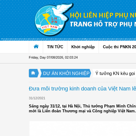
Skip to Content
TIN TỨC
Khởi nghiệp
Cuộc thi PNKN 2
Friday, Day 07/08/2026
,
02:03:25
DỰ ÁN KHỞI NGHIỆP
Ý tưởng KN kêu gọi
Đưa môi trường kinh doanh của Việt Nam l
31/12/2021
Sáng ngày 31/12, tại Hà Nội, Thủ tướng Phạm Minh Chính 
mới là Liên đoàn Thương mại và Công nghiệp Việt Nam.