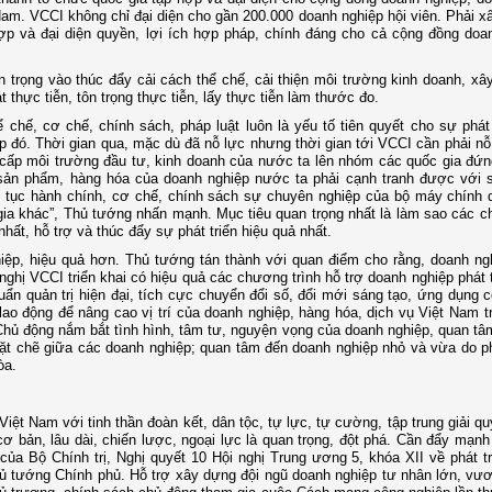
am. VCCI không chỉ đại diện cho gần 200.000 doanh nghiệp hội viên. Phải x
hợp và đại diện quyền, lợi ích hợp pháp, chính đáng cho cả cộng đồng doa
n trọng vào thúc đẩy cải cách thể chế, cải thiện môi trường kinh doanh, x
t thực tiễn, tôn trọng thực tiễn, lấy thực tiễn làm thước đo.
chế, cơ chế, chính sách, pháp luật luôn là yếu tố tiên quyết cho sự phát 
ệp đó. Thời gian qua, mặc dù đã nỗ lực nhưng thời gian tới VCCI cần phải nỗ
 cấp môi trường đầu tư, kinh doanh của nước ta lên nhóm các quốc gia đứ
ỉ sản phẩm, hàng hóa của doanh nghiệp nước ta phải cạnh tranh được với 
 tục hành chính, cơ chế, chính sách sự chuyên nghiệp của bộ máy chính 
ia khác”, Thủ tướng nhấn mạnh. Mục tiêu quan trọng nhất là làm sao các c
nhất, hỗ trợ và thúc đẩy sự phát triển hiệu quả nhất.
hiệp, hiệu quả hơn. Thủ tướng tán thành với quan điểm cho rằng, doanh n
hị VCCI triển khai có hiệu quả các chương trình hỗ trợ doanh nghiệp phát 
ẩn quản trị hiện đại, tích cực chuyển đổi số, đổi mới sáng tạo, ứng dụng 
ao động để nâng cao vị trí của doanh nghiệp, hàng hóa, dịch vụ Việt Nam t
 Chủ động nắm bắt tình hình, tâm tư, nguyện vọng của doanh nghiệp, quan t
chặt chẽ giữa các doanh nghiệp; quan tâm đến doanh nghiệp nhỏ và vừa do 
òa.
iệt Nam với tinh thần đoàn kết, dân tộc, tự lực, tự cường, tập trung giải q
cơ bản, lâu dài, chiến lược, ngoại lực là quan trọng, đột phá. Cần đẩy mạnh 
của Bộ Chính trị, Nghị quyết 10 Hội nghị Trung ương 5, khóa XII về phát t
Thủ tướng Chính phủ. Hỗ trợ xây dựng đội ngũ doanh nghiệp tư nhân lớn, vư