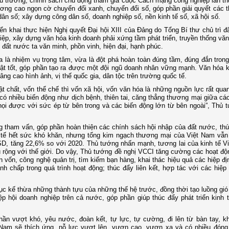
hủ trương, chính sách chủ động tham gia cuộc Cách mạng công nghiệp lần th
ơng cao ngọn cờ chuyển đổi xanh, chuyển đổi số, góp phần giải quyết các 
 dân số; xây dựng công dân số, doanh nghiệp số, nền kinh tế số, xã hội số.
ển khai thực hiện Nghị quyết Đại hội XIII của Đảng do Tổng Bí thư chủ trì đ
ệp, xây dựng văn hóa kinh doanh phải xứng tầm phát triển, truyền thống văn 
đất nước ta văn minh, phồn vinh, hiện đại, hạnh phúc.
 là nhiệm vụ trọng tâm, vừa là đột phá hoàn toàn đúng tầm, đúng đắn trong
thật tốt, góp phần tạo ra được một đội ngũ doanh nhân vững mạnh. Văn hóa 
 cao hình ảnh, vị thế quốc gia, dân tộc trên trường quốc tế.
t chất, vốn thể chế thì vốn xã hội, vốn văn hóa là những nguồn lực rất quan
 có nhiều biến động như dịch bệnh, thiên tai, căng thẳng thương mại giữa cá
ọi được với sức ép từ bên trong và các biến động lớn từ bên ngoài”, Thủ 
g tham vấn, góp phần hoàn thiện các chính sách hội nhập của đất nước, th
inh tế hết sức khó khăn, nhưng tổng kim ngạch thương mại của Việt Nam vẫ
SD, tăng 22,6% so với 2020. Thủ tướng nhấn mạnh, tương lai của kinh tế V
âu rộng với thế giới. Do vậy, Thủ tướng đề nghị VCCI tăng cường các hoạt độ
n vốn, công nghệ quản trị, tìm kiếm bạn hàng, khai thác hiệu quả các hiệp đ
h chấp trong quá trình hoạt động; thúc đẩy liên kết, hợp tác với các hiệp
c kế thừa những thành tựu của những thế hệ trước, đồng thời tạo luồng gió
p hội doanh nghiệp trên cả nước, góp phần giúp thúc đẩy phát triển kinh t
 thần vượt khó, yêu nước, đoàn kết, tự lực, tự cường, đi lên từ bàn tay, k
Nam sẽ thích ứng, nỗ lực vượt lên, vươn cao, vươn xa và có nhiều đóng