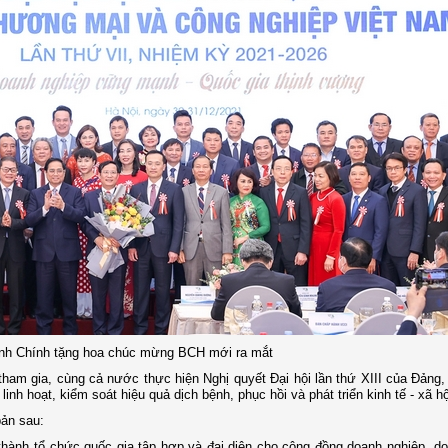
h Chính tặng hoa chúc mừng BCH mới ra mắt
am gia, cùng cả nước thực hiện Nghị quyết Đại hội lần thứ XIII của Đảng,
linh hoạt, kiểm soát hiệu quả dịch bệnh, phục hồi và phát triển kinh tế - xã hộ
bản sau:
hành tổ chức quốc gia tập hợp và đại diện cho cộng đồng doanh nghiệp, d