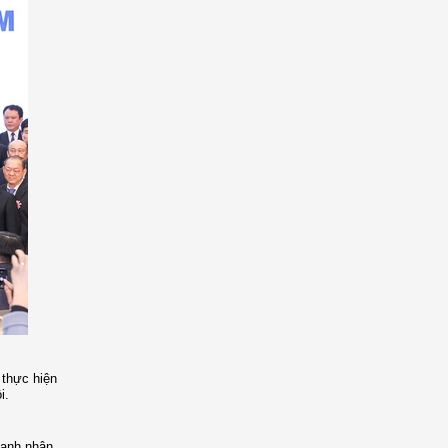
 thực hiện
i.
oanh nhân,