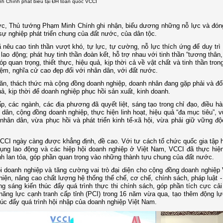
h Chính phát biểu tại ĐH toàn quốc VCCI
ước, Thủ tướng Phạm Minh Chính ghi nhận, biểu dương những nỗ lực và đón
 nghiệp phát triển chung của đất nước, của dân tộc.
nêu cao tinh thần vượt khó, tự lực, tự cường, nỗ lực thích ứng để duy trì
lao động; phát huy tinh thần đoàn kết, hỗ trợ nhau với tinh thần “tương thân,
quan trọng, thiết thực, hiệu quả, kịp thời cả về vật chất và tinh thần tron
iệm, nghĩa cử cao đẹp đối với nhân dân, với đất nước.
hăn, thách thức mà cộng đồng doanh nghiệp, doanh nhân đang gặp phải và đố
quả, kịp thời để doanh nghiệp phục hồi sản xuất, kinh doanh.
, các ngành, các địa phương đã quyết liệt, sáng tạo trong chỉ đạo, điều h
 dân, cộng đồng doanh nghiệp, thực hiện linh hoạt, hiệu quả “đa mục tiêu”, 
ân dân, vừa phục hồi và phát triển kinh tế-xã hội, vừa phải giữ vững độ
 VCCI ngày càng được khẳng định, đề cao. Với tư cách tổ chức quốc gia tập 
ụng lao động và các hiệp hội doanh nghiệp ở Việt Nam, VCCI đã thực hiện
nh lan tỏa, góp phần quan trọng vào những thành tựu chung của đất nước.
 doanh nghiệp và tăng cường vai trò đại diện cho cộng đồng doanh nghiệp
ện, nâng cao chất lượng hệ thống thể chế, cơ chế, chính sách, pháp luật -
 sáng kiến thúc đẩy quá trình thực thi chính sách, góp phần tích cực cải
năng lực cạnh tranh cấp tỉnh (PCI) trong 16 năm vừa qua, tạo thêm động l
húc đẩy quá trình hội nhập của doanh nghiệp Việt Nam.