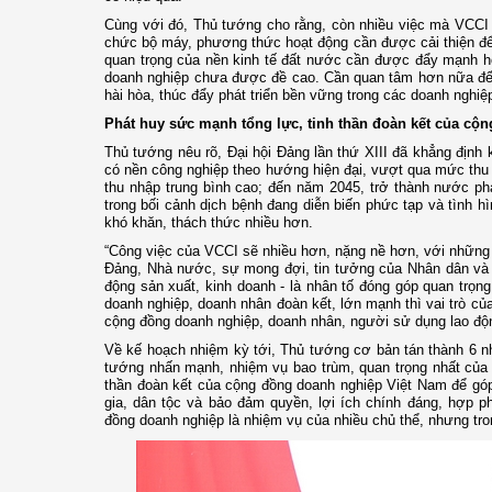
Cùng với đó, Thủ tướng cho rằng, còn nhiều việc mà VCCI c
chức bộ máy, phương thức hoạt động cần được cải thiện để 
quan trọng của nền kinh tế đất nước cần được đẩy mạnh hơ
doanh nghiệp chưa được đề cao. Cần quan tâm hơn nữa đến
hài hòa, thúc đẩy phát triển bền vững trong các doanh nghi
Phát huy sức mạnh tổng lực, tinh thần đoàn kết của cộ
Thủ tướng nêu rõ, Đại hội Đảng lần thứ XIII đã khẳng định 
có nền công nghiệp theo hướng hiện đại, vượt qua mức thu n
thu nhập trung bình cao; đến năm 2045, trở thành nước phát
trong bối cảnh dịch bệnh đang diễn biến phức tạp và tình hì
khó khăn, thách thức nhiều hơn.
“Công việc của VCCI sẽ nhiều hơn, nặng nề hơn, với những
Đảng, Nhà nước, sự mong đợi, tin tưởng của Nhân dân và c
động sản xuất, kinh doanh - là nhân tố đóng góp quan trọn
doanh nghiệp, doanh nhân đoàn kết, lớn mạnh thì vai trò củ
cộng đồng doanh nghiệp, doanh nhân, người sử dụng lao độn
Về kế hoạch nhiệm kỳ tới, Thủ tướng cơ bản tán thành 6 n
tướng nhấn mạnh, nhiệm vụ bao trùm, quan trọng nhất của VC
thần đoàn kết của cộng đồng doanh nghiệp Việt Nam để góp 
gia, dân tộc và bảo đảm quyền, lợi ích chính đáng, hợp 
đồng doanh nghiệp là nhiệm vụ của nhiều chủ thể, nhưng tron