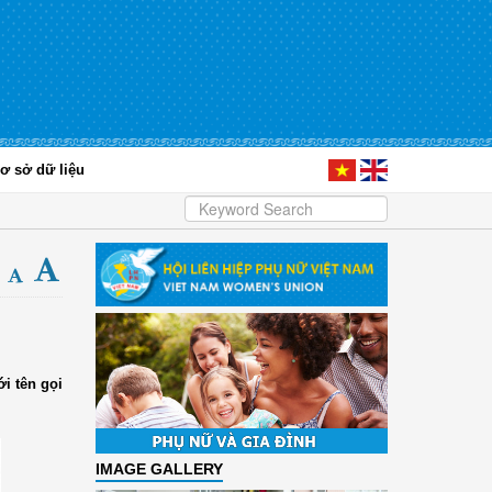
ơ sở dữ liệu
i tên gọi
IMAGE GALLERY