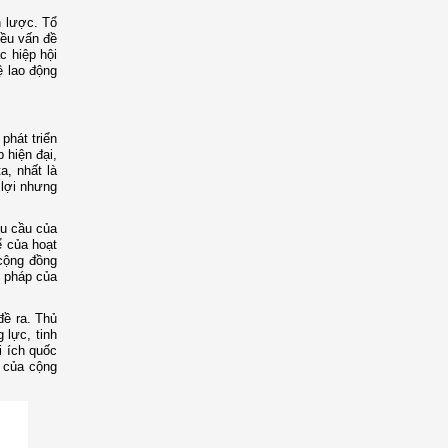
n lược. Tổ
iều vấn đề
c hiệp hội
ệ lao động
phát triển
 hiện đại,
a, nhất là
 lợi nhưng
êu cầu của
ể của hoạt
 cộng đồng
p pháp của
đề ra. Thủ
 lực, tinh
i ích quốc
 của cộng