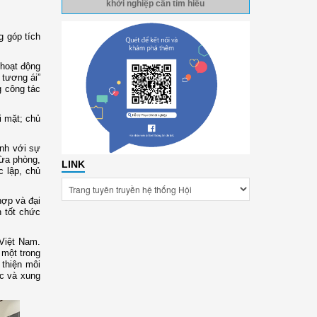
khởi nghiệp cần tìm hiểu
g góp tích
 hoạt động
 tương ái”
g công tác
i mặt; chủ
ành với sự
vừa phòng,
LINK
c lập, chủ
hợp và đại
 tốt chức
 Việt Nam.
 một trong
 thiện môi
ực và xung