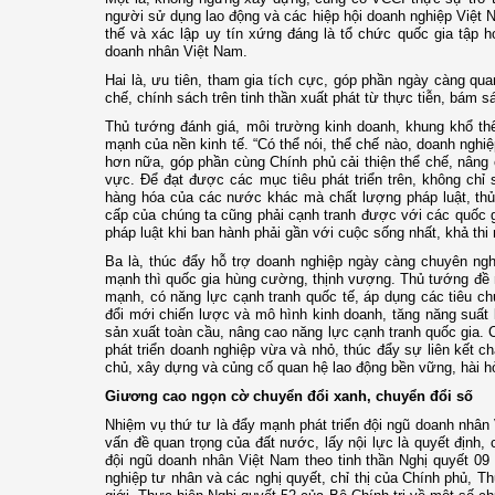
người sử dụng lao động và các hiệp hội doanh nghiệp Việt N
thế và xác lập uy tín xứng đáng là tổ chức quốc gia tập 
doanh nhân Việt Nam.
Hai là, ưu tiên, tham gia tích cực, góp phần ngày càng qua
chế, chính sách trên tinh thần xuất phát từ thực tiễn, bám sá
Thủ tướng đánh giá, môi trường kinh doanh, khung khổ thể 
mạnh của nền kinh tế. “Có thể nói, thể chế nào, doanh nghi
hơn nữa, góp phần cùng Chính phủ cải thiện thể chế, nâng
vực. Để đạt được các mục tiêu phát triển trên, không ch
hàng hóa của các nước khác mà chất lượng pháp luật, thủ
cấp của chúng ta cũng phải cạnh tranh được với các quốc g
pháp luật khi ban hành phải gần với cuộc sống nhất, khả thi 
Ba là, thúc đẩy hỗ trợ doanh nghiệp ngày càng chuyên ng
mạnh thì quốc gia hùng cường, thịnh vượng. Thủ tướng đề ng
mạnh, có năng lực cạnh tranh quốc tế, áp dụng các tiêu chu
đổi mới chiến lược và mô hình kinh doanh, tăng năng suất l
sản xuất toàn cầu, nâng cao năng lực cạnh tranh quốc gia.
phát triển doanh nghiệp vừa và nhỏ, thúc đẩy sự liên kết 
chủ, xây dựng và củng cố quan hệ lao động bền vững, hài h
Giương cao ngọn cờ chuyển đổi xanh, chuyển đổi số
Nhiệm vụ thứ tư là đẩy mạnh phát triển đội ngũ doanh nhân V
vấn đề quan trọng của đất nước, lấy nội lực là quyết định, 
đội ngũ doanh nhân Việt Nam theo tinh thần Nghị quyết 09 
nghiệp tư nhân và các nghị quyết, chỉ thị của Chính phủ, 