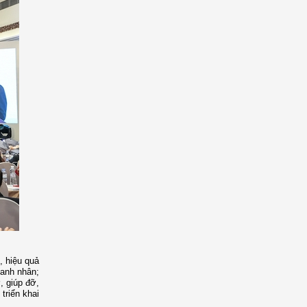
, hiệu quả
oanh nhân;
, giúp đỡ,
triển khai