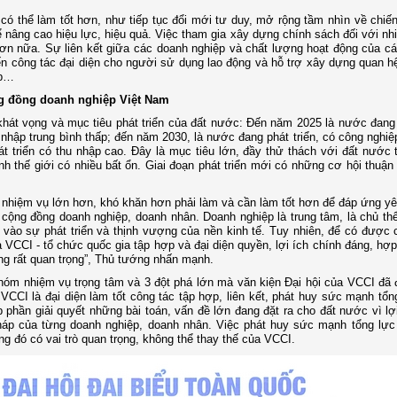
ó thể làm tốt hơn, như tiếp tục đổi mới tư duy, mở rộng tầm nhìn về chiế
nâng cao hiệu lực, hiệu quả. Việc tham gia xây dựng chính sách đối với nh
n nữa. Sự liên kết giữa các doanh nghiệp và chất lượng hoạt động của cá
 công tác đại diện cho người sử dụng lao động và hỗ trợ xây dựng quan h
ệp…
ng đồng doanh nghiệp Việt Nam
khát vọng và mục tiêu phát triển của đất nước: Đến năm 2025 là nước đang 
hập trung bình thấp; đến năm 2030, là nước đang phát triển, có công nghiệp
 triển có thu nhập cao. Đây là mục tiêu lớn, đầy thử thách với đất nước t
nh thế giới có nhiều bất ổn. Giai đoạn phát triển mới có những cơ hội thuận
 nhiệm vụ lớn hơn, khó khăn hơn phải làm và cần làm tốt hơn để đáp ứng y
ộng đồng doanh nghiệp, doanh nhân. Doanh nghiệp là trung tâm, là chủ th
g vào sự phát triển và thịnh vượng của nền kinh tế. Tuy nhiên, để có được
a VCCI - tổ chức quốc gia tập hợp và đại diện quyền, lợi ích chính đáng, hợ
g rất quan trọng”, Thủ tướng nhấn mạnh.
hóm nhiệm vụ trọng tâm và 3 đột phá lớn mà văn kiện Đại hội của VCCI đã 
CI là đại diện làm tốt công tác tập hợp, liên kết, phát huy sức mạnh tổng
phần giải quyết những bài toán, vấn đề lớn đang đặt ra cho đất nước vì lợ
pháp của từng doanh nghiệp, doanh nhân. Việc phát huy sức mạnh tổng lực
g đó có vai trò quan trọng, không thể thay thế của VCCI.