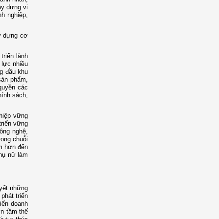
ây dựng vị
nh nghiệp,
ây dựng cơ
triển lành
 lực nhiều
ng đầu khu
sản phẩm,
quyền các
hính sách,
ghiệp vững
triển vững
công nghệ,
rong chuỗi
âm hơn đến
phụ nữ làm
uyết những
phát triển
riển doanh
ơn tầm thế