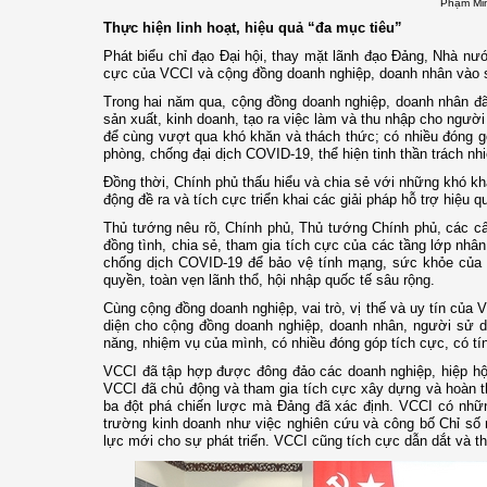
Phạm Min
Thực hiện linh hoạt, hiệu quả “đa mục tiêu”
Phát biểu chỉ đạo Đại hội, thay mặt lãnh đạo Đảng, Nhà n
cực của VCCI và cộng đồng doanh nghiệp, doanh nhân vào sự
Trong hai năm qua, cộng đồng doanh nghiệp, doanh nhân đã 
sản xuất, kinh doanh, tạo ra việc làm và thu nhập cho người 
để cùng vượt qua khó khăn và thách thức; có nhiều đóng góp 
phòng, chống đại dịch COVID-19, thể hiện tinh thần trách nh
Đồng thời, Chính phủ thấu hiểu và chia sẻ với những khó k
động đề ra và tích cực triển khai các giải pháp hỗ trợ hiệu 
Thủ tướng nêu rõ, Chính phủ, Thủ tướng Chính phủ, các cấp
đồng tình, chia sẻ, tham gia tích cực của các tầng lớp nhân
chống dịch COVID-19 để bảo vệ tính mạng, sức khỏe của nh
quyền, toàn vẹn lãnh thổ, hội nhập quốc tế sâu rộng.
Cùng cộng đồng doanh nghiệp, vai trò, vị thế và uy tín của
diện cho cộng đồng doanh nghiệp, doanh nhân, người sử d
năng, nhiệm vụ của mình, có nhiều đóng góp tích cực, có tí
VCCI đã tập hợp được đông đảo các doanh nghiệp, hiệp hội
VCCI đã chủ động và tham gia tích cực xây dựng và hoàn thi
ba đột phá chiến lược mà Đảng đã xác định. VCCI có những
trường kinh doanh như việc nghiên cứu và công bố Chỉ số 
lực mới cho sự phát triển. VCCI cũng tích cực dẫn dắt và t