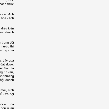
ứ tư; thúc
thách thức
ã xác định
hóa - lịch
 điều kiện
kinh doanh
 trọng đối
c nước thì
tướng chia
úc đẩy quá
n đạt được
iệt Nam là
ng tư vấn,
ịnh thương
 hội doanh
 mới, sinh
ế - xã hội
hối óc của
 góp quan