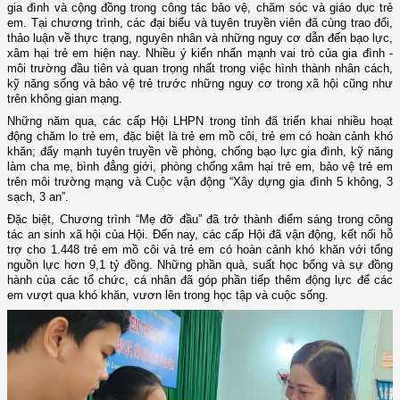
gia đình và cộng đồng trong công tác bảo vệ, chăm sóc và giáo dục trẻ
em. Tại chương trình, các đại biểu và tuyên truyền viên đã cùng trao đổi,
thảo luận về thực trạng, nguyên nhân và những nguy cơ dẫn đến bạo lực,
xâm hại trẻ em hiện nay. Nhiều ý kiến nhấn mạnh vai trò của gia đình -
môi trường đầu tiên và quan trọng nhất trong việc hình thành nhân cách,
kỹ năng sống và bảo vệ trẻ trước những nguy cơ trong xã hội cũng như
trên không gian mạng.
Những năm qua, các cấp Hội LHPN trong tỉnh đã triển khai nhiều hoạt
động chăm lo trẻ em, đặc biệt là trẻ em mồ côi, trẻ em có hoàn cảnh khó
khăn; đẩy mạnh tuyên truyền về phòng, chống bạo lực gia đình, kỹ năng
làm cha mẹ, bình đẳng giới, phòng chống xâm hại trẻ em, bảo vệ trẻ em
trên môi trường mạng và Cuộc vận động “Xây dựng gia đình 5 không, 3
sạch, 3 an”.
Đặc biệt, Chương trình “Mẹ đỡ đầu” đã trở thành điểm sáng trong công
tác an sinh xã hội của Hội. Đến nay, các cấp Hội đã vận động, kết nối hỗ
trợ cho 1.448 trẻ em mồ côi và trẻ em có hoàn cảnh khó khăn với tổng
nguồn lực hơn 9,1 tỷ đồng. Những phần quà, suất học bổng và sự đồng
hành của các tổ chức, cá nhân đã góp phần tiếp thêm động lực để các
em vượt qua khó khăn, vươn lên trong học tập và cuộc sống.