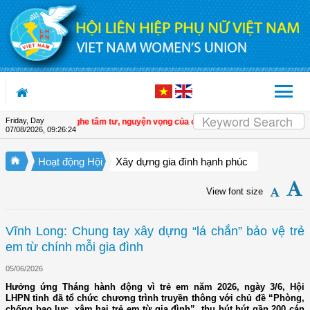
Skip to Content
Friday, Day
iệt Nam lắng nghe tâm tư, nguyện vọng của cán bộ Hội ở cơ sở
| Đồng Tháp: T
07/08/2026
,
09:26:25
Hoạt động Hội
Xây dựng gia đình hạnh phúc
View font size
Vĩnh Long: Chung tay xây dựng “lá chắn” bảo vệ trẻ
em từ chính mỗi gia đình
05/06/2026
Hưởng ứng Tháng hành động vì trẻ em năm 2026, ngày 3/6, Hội
LHPN tỉnh đã tổ chức chương trình truyền thông với chủ đề “Phòng,
chống bạo lực, xâm hại trẻ em từ gia đình”, thu hút hút gần 200 cán