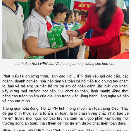
Lãnh đạo Hội LHPN tỉnh Vĩnh Long trao học bổng cho học sinh
Phát biểu tại chương trình, lãnh đạo Hội LHPN tỉnh kêu gọi các cấp, các
ngành, doanh nghiệp, nhà hảo tâm và toàn xã hội tiếp tục chung tay chăm
lo, bảo vệ trẻ em; ưu tiên hỗ trợ trẻ em có hoàn cảnh đặc biệt khó khăn;
xây dựng môi trường học tập, vui chơi an toàn, lành mạnh; đồng thời
nâng cao trách nhiệm của gia đình trong việc đồng hành, lắng nghe và bảo
vệ con em mình.
Thông qua hoạt động, Hội LHPN tỉnh mong muốn lan tỏa thông điệp: “Hãy
để gia đình thực sự là tổ ấm an toàn, là lá chắn vững chắc nhất bảo vệ
trẻ em trước mọi nguy cơ bạo lực và xâm hại”, góp phần xây dựng môi
trường sống an toàn, thân thiện để mọi trẻ em được phát triển toàn diện.
Nhân dịp này, Hội LHPN tỉnh Vĩnh Long đã trao 30 suất học bổng và học