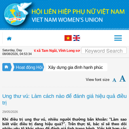
Skip to Content
Saturday, Day
 viên
| Hội LHPN xã Tam Ngãi, Vĩnh Long sơ kết công tác Hội và phong trào ph
08/08/2026
,
04:53:35
Hoạt động Hội
Xây dựng gia đình hạnh phúc
View font size
Ung thư vú: Làm cách nào để đánh giá hiệu quả điều
trị
29/05/2026
Khi điều trị ung thư vú, nhiều người thường băn khoăn: "Làm sao
biết việc điều trị đang hiệu quả?". Trên thực tế, bác sĩ sẽ theo dõi
nhiều yếu tố khác nhau để đánh giá tình trạng bệnh. Việc kết hợp các