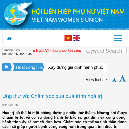
Skip to Content
Sunday, Day
 Hội LHPN xã Tam Ngãi, Vĩnh Long sơ kết công tác Hội và phong trào phụ nữ 6 
09/08/2026
,
10:18:36
Hoạt động Hội
Xây dựng gia đình hạnh phúc
View font size
Ung thư vú: Chăm sóc qua quá trình hoá trị
03/06/2026
Hóa trị có thể là một chặng đường nhiều thử thách. Nhưng khi được
chuẩn bị tốt và có sự đồng hành từ bác sĩ, gia đình và cộng đồng,
hành trình ấy sẽ bớt cô đơn hơn. Chăm sóc cơ thể và tinh thần đúng
cách sẽ giúp người bệnh vững vàng hơn trong quá trình điều trị.