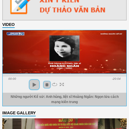
VIDEO
00:00
-20:04
Những người Kể sử: Anh hùng, liệt sĩ Hoàng Ngân: Ngọn lửa cách
mạng kiên trung
IMAGE GALLERY