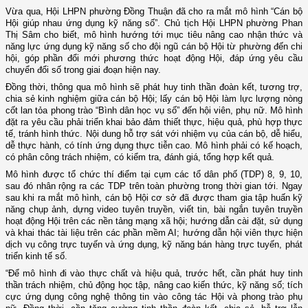
Vừa qua, Hội LHPN phường Đồng Thuận đã cho ra mắt mô hình “Cán bộ
Hội giúp nhau ứng dụng kỹ năng số”. Chủ tịch Hội LHPN phường Phan
Thị Sâm cho biết, mô hình hướng tới mục tiêu nâng cao nhận thức và
năng lực ứng dụng kỹ năng số cho đội ngũ cán bộ Hội từ phường đến chi
hội, góp phần đổi mới phương thức hoạt động Hội, đáp ứng yêu cầu
chuyển đổi số trong giai đoạn hiện nay.
Đồng thời, thông qua mô hình sẽ phát huy tinh thần đoàn kết, tương trợ,
chia sẻ kinh nghiệm giữa cán bộ Hội; lấy cán bộ Hội làm lực lượng nòng
cốt lan tỏa phong trào “Bình dân học vụ số” đến hội viên, phụ nữ. Mô hình
đặt ra yêu cầu phải triển khai bảo đảm thiết thực, hiệu quả, phù hợp thực
tế, tránh hình thức. Nội dung hỗ trợ sát với nhiệm vụ của cán bộ, dễ hiểu,
dễ thực hành, có tính ứng dụng thực tiễn cao. Mô hình phải có kế hoạch,
có phân công trách nhiệm, có kiểm tra, đánh giá, tổng hợp kết quả.
Mô hình được tổ chức thí điểm tại cụm các tổ dân phố (TDP) 8, 9, 10,
sau đó nhân rộng ra các TDP trên toàn phường trong thời gian tới. Ngay
sau khi ra mắt mô hình, cán bộ Hội cơ sở đã được tham gia tập huấn kỹ
năng chụp ảnh, dựng video tuyên truyền, viết tin, bài ngắn tuyên truyền
hoạt động Hội trên các nền tảng mạng xã hội; hướng dẫn cài đặt, sử dụng
và khai thác tài liệu trên các phần mềm AI; hướng dẫn hội viên thực hiện
dịch vụ công trực tuyến và ứng dụng, kỹ năng bán hàng trực tuyến, phát
triển kinh tế số.
“Để mô hình đi vào thực chất và hiệu quả, trước hết, cần phát huy tinh
thần trách nhiệm, chủ động học tập, nâng cao kiến thức, kỹ năng số; tích
cực ứng dụng công nghệ thông tin vào công tác Hội và phong trào phụ