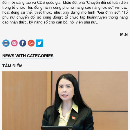
đổi mới sáng tạo và CĐS quốc gia; khâu đột phá “Chuyển đổi số toàn diện
trong tổ chức Hội; đồng hành cùng phụ nữ nâng cao năng lực số” với các
hoạt động cụ thể, thiết thực, như: xây dựng mô hình “Gia đình số”; “Tổ
phụ nữ chuyển đổi số cộng đồng”; tổ chức tập huấn/truyền thông nâng
cao nhận thức, kỹ năng số cho cán bộ, hội viên phụ nữ…
M.N
NEWS WITH CATEGORIES
TÂM ĐIỂM