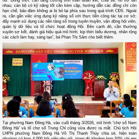
nữ. Đồng thời, cần tăng cường tinh thần đoàn kết, chia sẻ, hỗ trợ lẫn
nhau; cán bộ có kỹ năng tốt cần kèm cặp, hướng dẫn các đồng chí còn
hạn chế, bảo đảm không ai bị bỏ lại phía sau trong quá trình CĐS. Ngoài
ra, cần gắn việc ứng dụng kỹ năng số với thực tiễn công tác tại cơ sở;
đẩy mạnh sử dụng các nền tảng số trong tuyên truyền, vận động hội viên,
quản lý dữ liệu và tổ chức hoạt động Hội. Bên cạnh đó, cần thường
xuyên sơ kết, đánh giá hiệu quả mô hình; kịp thời biểu dương, nhân rộng
các cách làm hay, sáng tạo”, bà Phan Thị Sâm cho biết thêm.
Tại phường Nam Đông Hà, vào cuối tháng 3/2026, mô hình “chợ số Nam
Đông Hà” và tổ chợ số Trung Chỉ cũng vừa được ra mắt. Chủ tịch Hội
LHPN phường Nam Đông Hà Võ Thị Thanh Thúy chia sẻ, hiện toàn
phường có hơn 4.000 hội viên phụ nữ, trong đó khoảng hơn 50% chị em