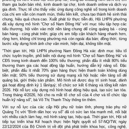
tham gia buôn bán nhỏ, kinh doanh tại chợ, kinh doanh online và dịch vụ
gia đình. Thực tế cho thấy việc ứng dụng công nghệ số trong kinh doanh
của chị em vẫn còn manh mún, thiếu liên kết, chưa tạo thành hệ sinh thái
chung, hiệu quả chưa cao. Xuất phát từ thực tiễn đó, Hội LHPN phường
đã xây dựng mô hình “Chợ số Nam Đông Hà” với mục tiêu tập hợp các
tiểu thương, hội viên vào một nền tảng chung để cùng quảng bá - cùng
bán hàng - cùng phát triển; giúp chị em tiếp cận khách hàng nhanh hơn,
rộng hơn, không chỉ trong phường mà còn ngoài địa bàn; đồng thời, từng
bước xây dựng hình ảnh chợ văn minh, hiện đại, không tiền mặt.
“Thời gian tới, Hội LHPN phường Nam Đông Hà xác định mục tiêu tổ
chức tuyên truyền, phổ biến nội dung mô hình “Chợ số Nam Đông Hà” và
CĐS trong kinh doanh đến 100% tiểu thương; phấn đấu ít nhất 80% tiểu
thương tham gia các hoạt động tập huấn, hướng dẫn kỹ năng số. Đặc
biệt, phấn đấu ít nhất 70% gian hàng thực hiện thanh toán không dùng
tiền mặt; 50% tiểu thương sử dụng mạng xã hội hoặc nền tảng số để
quảng bá, giới thiệu sản phẩm. Mô hình sẽ được duy trì sinh hoạt, đánh
giá hoạt động định kỳ 1 lần/quý; tổ chức sơ kết 6 tháng và tổng kết năm
2026. Hội nỗ lực xây dựng mô hình hoạt động hiệu quả, tạo sức lan tỏa.
Trong tháng 4/2026, hội cho ra mắt tổ chợ số của 4 chợ và tổ chức tập
huấn kỹ năng số”, bà Võ Thị Thanh Thúy thông tin thêm.
Với sự nỗ lực của các cấp Hội phụ nữ toàn tỉnh, phong trào phụ nữ
Quảng Trị với “Bình dân học vụ số” đã có sức lan tỏa mạnh mẽ, nổi bật
với nhiều cách làm hay, mô hình sáng tạo, hiệu quả. Thời gian tới, Hội sẽ
tiếp tục triển khai Kế hoạch thực hiện Nghị quyết số 57-NQ/TW, ngày
22/12/2024 của Bộ Chính trị về đột phá phát triển khoa học, công nghệ,