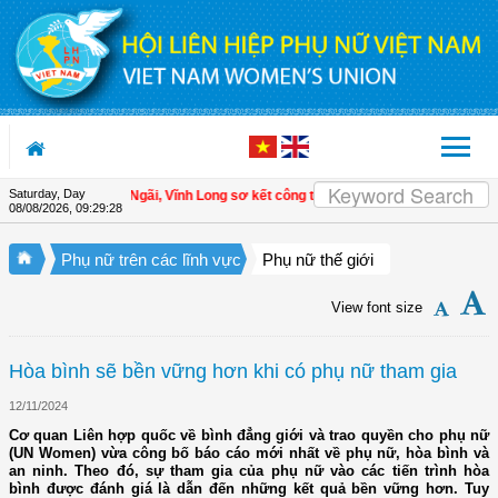
Skip to Content
Saturday, Day
i LHPN xã Tam Ngãi, Vĩnh Long sơ kết công tác Hội và phong trào phụ nữ 6 th
08/08/2026
,
09:29:28
Phụ nữ trên các lĩnh vực
Phụ nữ thế giới
View font size
Hòa bình sẽ bền vững hơn khi có phụ nữ tham gia
12/11/2024
Cơ quan Liên hợp quốc về bình đẳng giới và trao quyền cho phụ nữ
(UN Women) vừa công bố báo cáo mới nhất về phụ nữ, hòa bình và
an ninh. Theo đó, sự tham gia của phụ nữ vào các tiến trình hòa
bình được đánh giá là dẫn đến những kết quả bền vững hơn. Tuy