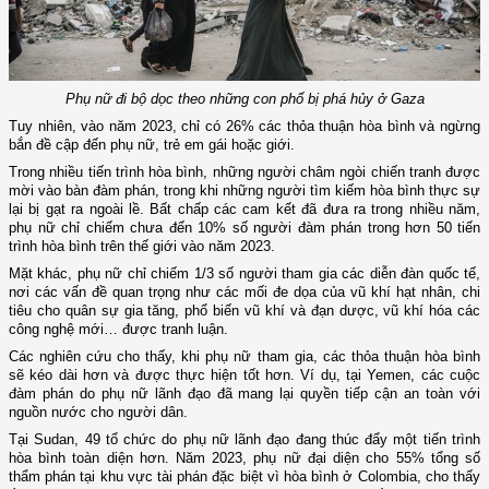
Phụ nữ đi bộ dọc theo những con phố bị phá hủy ở Gaza
Tuy nhiên, vào năm 2023, chỉ có 26% các thỏa thuận hòa bình và ngừng
bắn đề cập đến phụ nữ, trẻ em gái hoặc giới.
Trong nhiều tiến trình hòa bình, những người châm ngòi chiến tranh được
mời vào bàn đàm phán, trong khi những người tìm kiếm hòa bình thực sự
lại bị gạt ra ngoài lề. Bất chấp các cam kết đã đưa ra trong nhiều năm,
phụ nữ chỉ chiếm chưa đến 10% số người đàm phán trong hơn 50 tiến
trình hòa bình trên thế giới vào năm 2023.
Mặt khác, phụ nữ chỉ chiếm 1/3 số người tham gia các diễn đàn quốc tế,
nơi các vấn đề quan trọng như các mối đe dọa của vũ khí hạt nhân, chi
tiêu cho quân sự gia tăng, phổ biến vũ khí và đạn dược, vũ khí hóa các
công nghệ mới… được tranh luận.
Các nghiên cứu cho thấy, khi phụ nữ tham gia, các thỏa thuận hòa bình
sẽ kéo dài hơn và được thực hiện tốt hơn. Ví dụ, tại Yemen, các cuộc
đàm phán do phụ nữ lãnh đạo đã mang lại quyền tiếp cận an toàn với
nguồn nước cho người dân.
Tại Sudan, 49 tổ chức do phụ nữ lãnh đạo đang thúc đẩy một tiến trình
hòa bình toàn diện hơn. Năm 2023, phụ nữ đại diện cho 55% tổng số
thẩm phán tại khu vực tài phán đặc biệt vì hòa bình ở Colombia, cho thấy