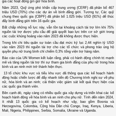
gia các hoạt động gìn giữ hòa bình.
Năm 2023, Quỹ ứng phó khẩn cấp trung ương (CERF) đã phân bổ 467
triệu USD (70%) cho các dự án về bình đẳng giới. Tương tự, Các quỹ
chung theo quốc gia (CBPF) đã phân bổ 1.025 triệu USD (91%) để thúc
đẩy bình đẳng giới trên 16 quốc gia.
Bất chấp những nỗ lực này, vẫn tồn tại khoảng cách tài trợ lớn khi 75%
nguồn tài trợ được yêu cầu để giải quyết bạo lực trên cơ sở giới trong
các cuộc khủng hoảng vào năm 2023 đã không được thực hiện.
Trong khi chi tiêu quân sự toàn cầu đạt mức kỷ lục 2,44 nghìn tỷ USD
vào năm 2023 thì nguồn tài trợ cho các tổ chức và phong trào ủng hộ
quyền phụ nữ trung bình chỉ chiếm 0,3% tổng viện trợ hàng năm.
Báo cáo của UN Women kết luận rằng, phải có hành động chính trị mạnh
mẽ và tăng nguồn tài trợ thì sự tham gia bình đẳng của phụ nữ trong hòa
bình và an ninh mới trở thành hiện thực.
13 tổ chức khu vực và tiểu khu vực đã thông qua các kế hoạch hành
động hoặc chiến lược để đẩy nhanh tiến độ Chương trình nghị sự về phụ
nữ, hòa bình và an ninh; cải thiện việc giám sát kết quả thực hiện của
các quốc gia thành viên.
Bên cạnh đó, ngày càng có nhiều quốc gia xây dựng và triển khai các kế
hoạch hành động về hòa bình và an ninh cho phụ nữ. Tính đến năm 2024,
ít nhất 13 quốc gia có kế hoạch như vậy, bao gồm Bosnia và
Herzegovina, Colombia, Cộng hòa Dân chủ Congo, Iraq, Kenya, Liberia,
Mali, Nigeria, Philippines, Serbia, Somalia, Ukraine và Uganda.