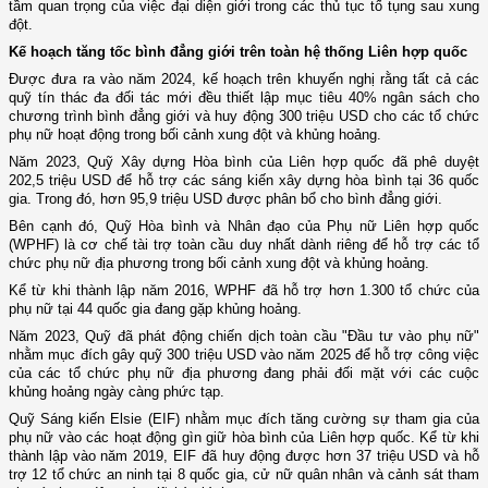
tầm quan trọng của việc đại diện giới trong các thủ tục tố tụng sau xung
đột.
Kế hoạch tăng tốc bình đẳng giới trên toàn hệ thống Liên hợp quốc
Được đưa ra vào năm 2024, kế hoạch trên khuyến nghị rằng tất cả các
quỹ tín thác đa đối tác mới đều thiết lập mục tiêu 40% ngân sách cho
chương trình bình đẳng giới và huy động 300 triệu USD cho các tổ chức
phụ nữ hoạt động trong bối cảnh xung đột và khủng hoảng.
Năm 2023, Quỹ Xây dựng Hòa bình của Liên hợp quốc đã phê duyệt
202,5 triệu USD để hỗ trợ các sáng kiến xây dựng hòa bình tại 36 quốc
gia. Trong đó, hơn 95,9 triệu USD được phân bổ cho bình đẳng giới.
Bên cạnh đó, Quỹ Hòa bình và Nhân đạo của Phụ nữ Liên hợp quốc
(WPHF) là cơ chế tài trợ toàn cầu duy nhất dành riêng để hỗ trợ các tổ
chức phụ nữ địa phương trong bối cảnh xung đột và khủng hoảng.
Kể từ khi thành lập năm 2016, WPHF đã hỗ trợ hơn 1.300 tổ chức của
phụ nữ tại 44 quốc gia đang gặp khủng hoảng.
Năm 2023, Quỹ đã phát động chiến dịch toàn cầu "Đầu tư vào phụ nữ"
nhằm mục đích gây quỹ 300 triệu USD vào năm 2025 để hỗ trợ công việc
của các tổ chức phụ nữ địa phương đang phải đối mặt với các cuộc
khủng hoảng ngày càng phức tạp.
Quỹ Sáng kiến Elsie (EIF) nhằm mục đích tăng cường sự tham gia của
phụ nữ vào các hoạt động gìn giữ hòa bình của Liên hợp quốc. Kể từ khi
thành lập vào năm 2019, EIF đã huy động được hơn 37 triệu USD và hỗ
trợ 12 tổ chức an ninh tại 8 quốc gia, cử nữ quân nhân và cảnh sát tham