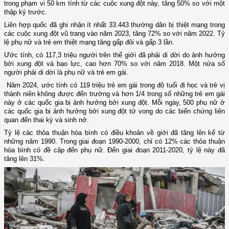
trong phạm vi 50 km tính từ các cuộc xung đột này, tăng 50% so với một
thập kỷ trước.
Liên hợp quốc đã ghi nhận ít nhất 33.443 thường dân bị thiệt mạng trong
các cuộc xung đột vũ trang vào năm 2023, tăng 72% so với năm 2022. Tỷ
lệ phụ nữ và trẻ em thiệt mạng tăng gấp đôi và gấp 3 lần.
Ước tính, có 117,3 triệu người trên thế giới đã phải di dời do ảnh hưởng
bởi xung đột và bạo lực, cao hơn 70% so với năm 2018. Một nửa số
người phải di dời là phụ nữ và trẻ em gái.
Năm 2024, ước tính có 119 triệu trẻ em gái trong độ tuổi đi học và trẻ vị
thành niên không được đến trường và hơn 1/4 trong số những trẻ em gái
này ở các quốc gia bị ảnh hưởng bởi xung đột. Mỗi ngày, 500 phụ nữ ở
các quốc gia bị ảnh hưởng bởi xung đột tử vong do các biến chứng liên
quan đến thai kỳ và sinh nở.
Tỷ lệ các thỏa thuận hòa bình có điều khoản về giới đã tăng lên kể từ
những năm 1990. Trong giai đoạn 1990-2000, chỉ có 12% các thỏa thuận
hòa bình có đề cập đến phụ nữ. Đến giai đoạn 2011-2020, tỷ lệ này đã
tăng lên 31%.