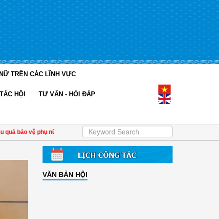
NỮ TRÊN CÁC LĨNH VỰC
TÁC HỘI
TƯ VẤN - HỎI ĐÁP
 bảo vệ phụ nữ và trẻ em trong thời đại số
| Lãnh đạo Hội LHPN Việt Nam lắng 
VĂN BẢN HỘI