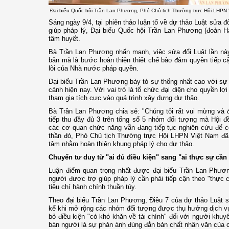
Đại biểu Quốc hội Trần Lan Phương, Phó Chủ tịch Thường trực Hội LHPN Vi
Sáng ngày 9/4, tại phiên thảo luận tổ về dự thảo Luật sửa đ
giúp pháp lý, Đại biểu Quốc hội Trần Lan Phương (đoàn H
tâm huyết.
Bà Trần Lan Phương nhấn mạnh, việc sửa đổi Luật lần này
bản mà là bước hoàn thiện thiết chế bảo đảm quyền tiếp cậ
lõi của Nhà nước pháp quyền.
Đại biểu Trần Lan Phương bày tỏ sự thống nhất cao với sự c
cảnh hiện nay. Với vai trò là tổ chức đại diện cho quyền l
tham gia tích cực vào quá trình xây dựng dự thảo.
Bà Trần Lan Phương chia sẻ: "Chúng tôi rất vui mừng và 
tiếp thu đầy đủ 3 trên tổng số 5 nhóm đối tượng mà Hội đề
các cơ quan chức năng vẫn đang tiếp tục nghiên cứu để có
thần đó, Phó Chủ tịch Thường trực Hội LHPN Việt Nam đã 
tâm nhằm hoàn thiện khung pháp lý cho dự thảo.
Chuyển tư duy từ "ai đủ điều kiện" sang "ai thực sự cần
Luận điểm quan trọng nhất được đại biểu Trần Lan Phươn
người được trợ giúp pháp lý cần phải tiếp cận theo "thực c
tiêu chí hành chính thuần túy.
Theo đại biểu Trần Lan Phương, Điều 7 của dự thảo Luật 
kể khi mở rộng các nhóm đối tượng được thụ hưởng dịch vụ t
bỏ điều kiện "có khó khăn về tài chính" đối với người khuy
bán người là sự phản ánh đúng đắn bản chất nhân văn của c