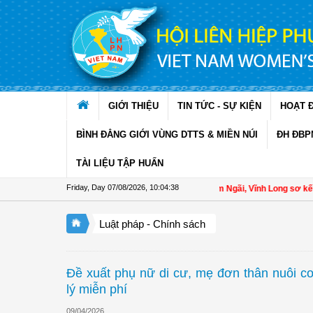
Skip to Content
GIỚI THIỆU
TIN TỨC - SỰ KIỆN
HOẠT 
BÌNH ĐẲNG GIỚI VÙNG DTTS & MIỀN NÚI
ĐH ĐBP
TÀI LIỆU TẬP HUẤN
Friday, Day 07/08/2026
,
10:04:39
Hội LHPN xã Tam Ngãi, Vĩnh Long sơ kết công
Luật pháp - Chính sách
Đề xuất phụ nữ di cư, mẹ đơn thân nuôi c
lý miễn phí
09/04/2026