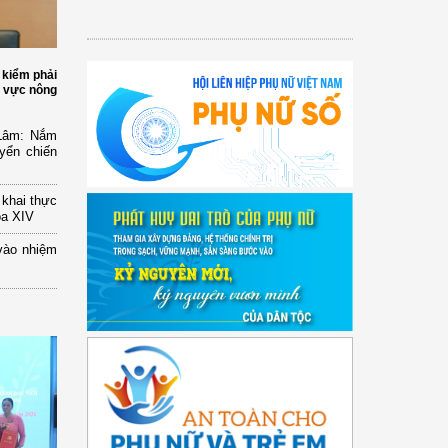
 kiểm phải
h vực nông
 Lâm: Nắm
yển chiến
n khai thực
óa XIV
vào nhiệm