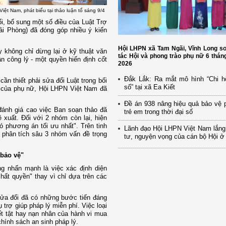
ệt Nam, phát biểu tại thảo luận tổ sáng 9/4
ổi, bổ sung một số điều của Luật Trợ
ải Phòng) đã đóng góp nhiều ý kiến
Hội LHPN xã Tam Ngãi, Vĩnh Long s
 không chỉ dừng lại ở kỹ thuật văn
tác Hội và phong trào phụ nữ 6 thá
n công lý - một quyền hiến định cốt
2026
Đắk Lắk: Ra mắt mô hình “Chi h
ần thiết phải sửa đổi Luật trong bối
số” tại xã Ea Kiết
ợi của phụ nữ, Hội LHPN Việt Nam đã
Đề án 938 nâng hiệu quả bảo vệ 
đánh giá cao việc Ban soạn thảo đã
trẻ em trong thời đại số
 xuất. Đối với 2 nhóm còn lại, hiện
 phương án tối ưu nhất". Trên tinh
Lãnh đạo Hội LHPN Việt Nam lắng
phân tích sâu 3 nhóm vấn đề trọng
tư, nguyện vọng của cán bộ Hội ở
 bảo vệ"
g nhấn mạnh là việc xác định diện
hất quyền" thay vì chỉ dựa trên các
sửa đổi đã có những bước tiến đáng
rợ giúp pháp lý miễn phí. Việc loại
ết tật hay nạn nhân của hành vi mua
hính sách an sinh pháp lý.