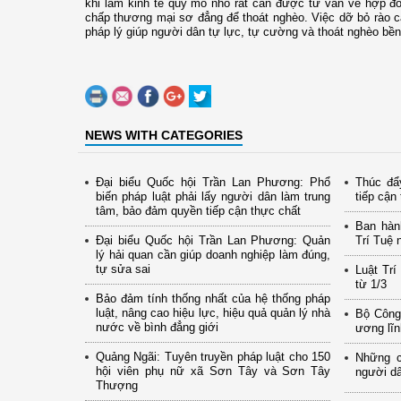
khi làm kinh tế quy mô nhỏ rất cần được tư vấn về hợp đồn
chấp thương mại sơ đẳng để thoát nghèo. Việc dỡ bỏ rào cả
pháp lý giúp người dân tự lực, tự cường và thoát nghèo bề
NEWS WITH CATEGORIES
Đại biểu Quốc hội Trần Lan Phương: Phổ
Thúc đẩ
biến pháp luật phải lấy người dân làm trung
tiếp cận 
tâm, bảo đảm quyền tiếp cận thực chất
Ban hành
Đại biểu Quốc hội Trần Lan Phương: Quản
Trí Tuệ 
lý hải quan cần giúp doanh nghiệp làm đúng,
tự sửa sai
Luật Trí
từ 1/3
Bảo đảm tính thống nhất của hệ thống pháp
luật, nâng cao hiệu lực, hiệu quả quản lý nhà
Bộ Công
nước về bình đẳng giới
ương lĩn
Quảng Ngãi: Tuyên truyền pháp luật cho 150
Những c
hội viên phụ nữ xã Sơn Tây và Sơn Tây
người d
Thượng