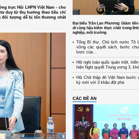
ờng trực Hội LHPN Việt Nam - cho
tư duy từ thụ hưởng theo tiêu chí
 đối tượng dễ bị tổn thương nhất
Đại biểu Trần Lan Phương: Giảm tiền
đi cùng hậu kiểm thực chất trong lĩn
nghiệp, môi trường
Tổng Bí thư, Chủ tịch nước Tô
vững các quyết sách, bước chu
lược của...
Hội nghị toàn quốc quán triệt, triể
hiện Nghị quyết Trung ương 3, kh
Hội Chữ thập đỏ Việt Nam bước 
kỳ mới với 3 khâu đột phá
CÁC ĐỀ ÁN