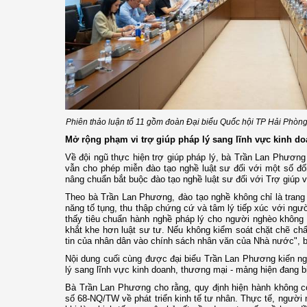
Phiên thảo luận tổ 11 gồm đoàn Đại biểu Quốc hội TP Hải Phòng
Mở rộng phạm vi trợ giúp pháp lý sang lĩnh vực kinh d
Về đội ngũ thực hiện trợ giúp pháp lý, bà Trần Lan Phương
vẫn cho phép miễn đào tạo nghề luật sư đối với một số đố
nâng chuẩn bắt buộc đào tạo nghề luật sư đối với Trợ giúp v
Theo bà Trần Lan Phương, đào tạo nghề không chỉ là trang 
năng tố tụng, thu thập chứng cứ và tâm lý tiếp xúc với ngư
thấy tiêu chuẩn hành nghề pháp lý cho người nghèo không
khắt khe hơn luật sư tư. Nếu không kiểm soát chặt chẽ ch
tin của nhân dân vào chính sách nhân văn của Nhà nước", 
Nội dung cuối cùng được đại biểu Trần Lan Phương kiến ng
lý sang lĩnh vực kinh doanh, thương mại - mảng hiện đang bị 
Bà Trần Lan Phương cho rằng, quy định hiện hành không cò
số 68-NQ/TW về phát triển kinh tế tư nhân. Thực tế, người 