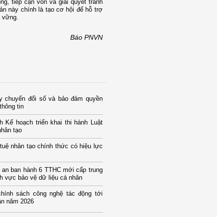
g, tiếp cận vốn và giải quyết tranh
n này chính là tạo cơ hội để hỗ trợ
n vững.
Báo PNVN
y chuyển đổi số và bảo đảm quyền
thông tin
 Kế hoạch triển khai thi hành Luật
nhân tạo
 tuệ nhân tạo chính thức có hiệu lực
 an ban hành 6 TTHC mới cấp trung
h vực bảo vệ dữ liệu cá nhân
hính sách công nghệ tác động tới
ân năm 2026