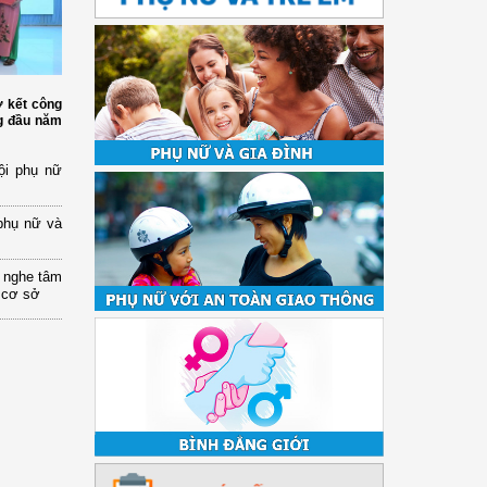
ơ kết công
ng đầu năm
ội phụ nữ
phụ nữ và
 nghe tâm
 cơ sở