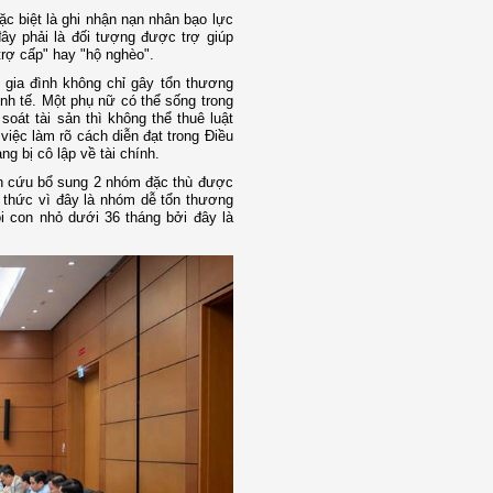
ặc biệt là ghi nhận nạn nhân bạo lực
đây phải là đối tượng được trợ giúp
rợ cấp" hay "hộ nghèo".
 gia đình không chỉ gây tổn thương
inh tế. Một phụ nữ có thể sống trong
oát tài sản thì không thể thuê luật
iệc làm rõ cách diễn đạt trong Điều
ng bị cô lập về tài chính.
ên cứu bổ sung 2 nhóm đặc thù được
h thức vì đây là nhóm dễ tổn thương
i con nhỏ dưới 36 tháng bởi đây là