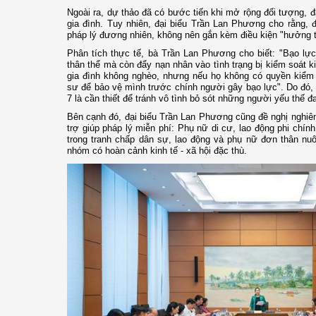
Ngoài ra, dự thảo đã có bước tiến khi mở rộng đối tượng, đ
gia đình. Tuy nhiên, đại biểu Trần Lan Phương cho rằng, 
pháp lý đương nhiên, không nên gắn kèm điều kiện "hưởng t
Phân tích thực tế, bà Trần Lan Phương cho biết: "Bạo lực
thân thể mà còn đẩy nạn nhân vào tình trạng bị kiểm soát k
gia đình không nghèo, nhưng nếu họ không có quyền kiểm s
sư để bảo vệ mình trước chính người gây bạo lực". Do đó, v
7 là cần thiết để tránh vô tình bỏ sót những người yếu thế đa
Bên cạnh đó, đại biểu Trần Lan Phương cũng đề nghị nghi
trợ giúp pháp lý miễn phí: Phụ nữ di cư, lao động phi chín
trong tranh chấp dân sự, lao động và phụ nữ đơn thân nuô
nhóm có hoàn cảnh kinh tế - xã hội đặc thù.