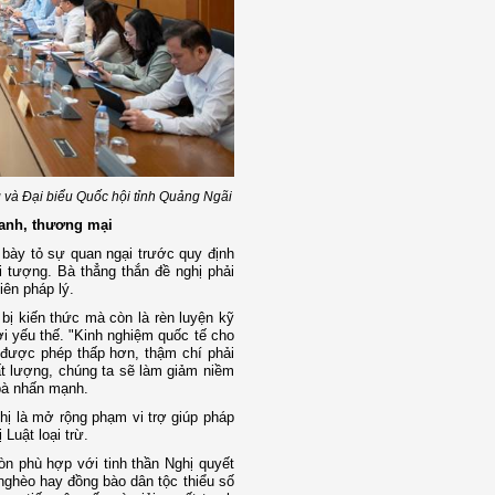
 và Đại biểu Quốc hội tỉnh Quảng Ngãi
oanh, thương mại
 bày tỏ sự quan ngại trước quy định
i tượng. Bà thẳng thắn đề nghị phải
iên pháp lý.
bị kiến thức mà còn là rèn luyện kỹ
ời yếu thế. "Kinh nghiệm quốc tế cho
 được phép thấp hơn, thậm chí phải
ất lượng, chúng ta sẽ làm giảm niềm
bà nhấn mạnh.
hị là mở rộng phạm vi trợ giúp pháp
Luật loại trừ.
n phù hợp với tinh thần Nghị quyết
nghèo hay đồng bào dân tộc thiểu số