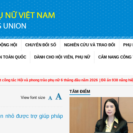
ĐỘNG HỘI
CHUYỂN ĐỔI SỐ
NGHIÊN CỨU VÀ TRAO ĐỔI
PHỤ 
N TOÀN QUỐC
DÀNH CHO HỘI VIÊN, PHỤ NỮ
CẨM NANG CÔNG 
 tác Hội và phong trào phụ nữ 6 tháng đầu năm 2026
| Đề án 938 nâng hiệu quả
TÂM ĐIỂM
View font size
on nhỏ được trợ giúp pháp