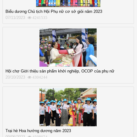
Biểu dương Chủ tịch Hội Phụ nữ cơ sở giỏi năm 2023
07/11/2023
4241535
Hội chợ Giới thiệu sản phẩm khởi nghiệp, OCOP của phụ nữ
20/10/2023
4304244
Trại hè Hoa hướng dương năm 2023
09/06/2023
4508074