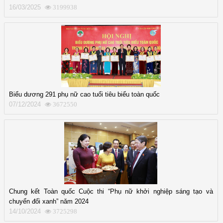
16/03/2025
3199938
Biểu dương 291 phụ nữ cao tuổi tiêu biểu toàn quốc
07/12/2024
3672550
Chung kết Toàn quốc Cuộc thi “Phụ nữ khởi nghiệp sáng tạo và
chuyển đổi xanh” năm 2024
14/10/2024
3725298