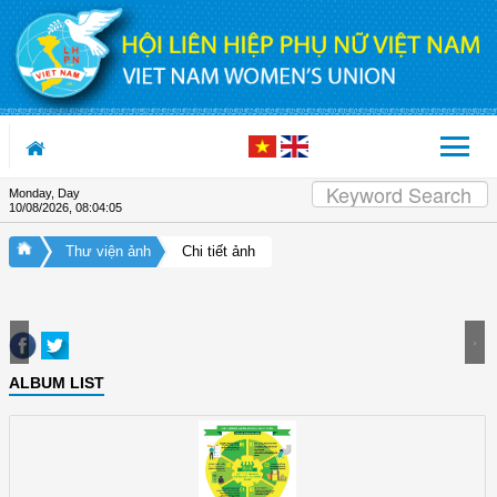
Skip to Content
Monday, Day
10/08/2026
,
08:04:05
Thư viện ảnh
Chi tiết ảnh
ALBUM LIST