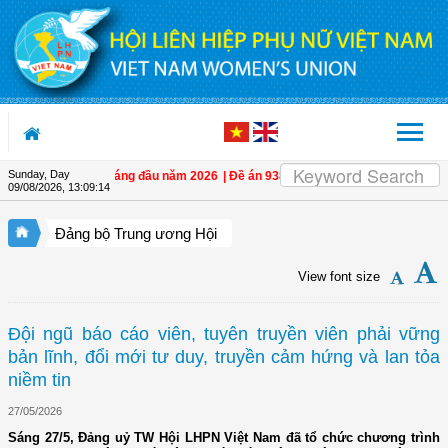
Skip to Content
Sunday, Day
 6 tháng đầu năm 2026
| Đề án 938 nâng hiệu quả bảo vệ phụ nữ và trẻ em trong
09/08/2026
,
13:09:16
Đảng bộ Trung ương Hội
View font size
Đội ngũ báo cáo viên, tuyên truyền viên phải vững
bản lĩnh, đổi mới tư duy, truyền cảm hứng và lan tỏa
niềm tin
27/05/2026
Sáng 27/5, Đảng uỷ TW Hội LHPN Việt Nam đã tổ chức chương trình