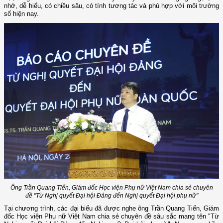
nhớ, dễ hiểu, có chiều sâu, có tính tương tác và phù hợp với môi trường
số hiện nay.
Ông Trần Quang Tiến, Giám đốc Học viện Phụ nữ Việt Nam chia sẻ chuyên
đề "Từ Nghị quyết Đại hội Đảng đến Nghị quyết Đại hội phụ nữ"
Tại chương trình, các đại biểu đã được nghe ông Trần Quang Tiến, Giám
đốc Học viện Phụ nữ Việt Nam chia sẻ chuyên đề sâu sắc mang tên "Từ