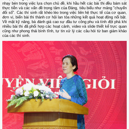
nhạy bén trong việc lựa chọn chủ đề, khi hầu hết các bài thi đều bám sát
thực tiễn và các vấn đề trọng tâm của Đảng, tiêu biểu như mảng "chuyển
đổi số". Các thí sinh rất khéo léo trong việc liên hệ thực tế của cơ quan,
đơn vị, biến bài thi thành cơ hội lan tỏa những kết quả hoạt động nổi bật.
Về mặt kỹ năng, bà đánh giá cao sự đầu tư công phu và tính đột phá khi
nhiều bài thi đã phối hợp các hoạt cảnh, video và slide thiết kế trực quan
cũng như phong thái bình tĩnh, tự tin xử lý các câu hỏi từ ban giám khảo
của các thí sinh.