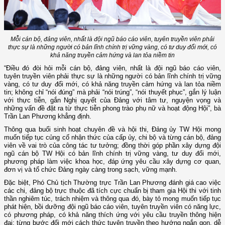
Mỗi cán bộ, đảng viên, nhất là đội ngũ báo cáo viên, tuyên truyền viên phải
thực sự là những người có bản lĩnh chính trị vững vàng, có tư duy đổi mới, có
khả năng truyền cảm hứng và lan tỏa niềm tin
“Điều đó đòi hỏi mỗi cán bộ, đảng viên, nhất là đội ngũ báo cáo viên,
tuyên truyền viên phải thực sự là những người có bản lĩnh chính trị vững
vàng, có tư duy đổi mới, có khả năng truyền cảm hứng và lan tỏa niềm
tin; không chỉ “nói đúng” mà phải “nói trúng”, “nói thuyết phục”, gắn lý luận
với thực tiễn, gắn Nghị quyết của Đảng với tâm tư, nguyện vọng và
những vấn đề đặt ra từ thực tiễn phong trào phụ nữ và hoạt động Hội”, bà
Trần Lan Phương khẳng định.
Thông qua buổi sinh hoạt chuyên đề và hội thi, Đảng ủy TW Hội mong
muốn tiếp tục củng cố nhận thức của cấp ủy, chi bộ và từng cán bộ, đảng
viên về vai trò của công tác tư tưởng; đồng thời góp phần xây dựng đội
ngũ cán bộ TW Hội có bản lĩnh chính trị vững vàng, tư duy đổi mới,
phương pháp làm việc khoa học, đáp ứng yêu cầu xây dựng cơ quan,
đơn vị và tổ chức Đảng ngày càng trong sạch, vững mạnh.
Đặc biệt, Phó Chủ tịch Thường trực Trần Lan Phương đánh giá cao việc
các chi, đảng bộ trực thuộc đã tích cực chuẩn bị tham gia Hội thi với tinh
thần nghiêm túc, trách nhiệm và thông qua đó, bày tỏ mong muốn tiếp tục
phát hiện, bồi dưỡng đội ngũ báo cáo viên, tuyên truyền viên có năng lực,
có phương pháp, có khả năng thích ứng với yêu cầu truyền thông hiện
đại; từng bước đổi mới cách thức tuyên truyền theo hướng ngắn gọn, dễ