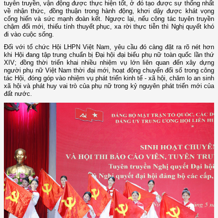
tuyên truyền, vận động được thực hiện tốt, ở đó tạo được sự thống nhất
về nhận thức, đồng thuận trong hành động, khơi dậy được khát vọng
cống hiến và sức mạnh đoàn kết. Ngược lại, nếu công tác tuyên truyền
chậm đổi mới, thiếu tính thuyết phục, xa rời thực tiễn thì Nghị quyết khó
đi vào cuộc sống.
Đối với tổ chức Hội LHPN Việt Nam, yêu cầu đó càng đặt ra rõ nét hơn
khi Hội đang tập trung chuẩn bị Đại hội đại biểu phụ nữ toàn quốc lần thứ
XIV; đồng thời triển khai nhiều nhiệm vụ lớn liên quan đến xây dựng
người phụ nữ Việt Nam thời đại mới, hoạt động chuyển đổi số trong công
tác Hội, đóng góp vào nhiệm vụ phát triển kinh tế - xã hội, chăm lo an sinh
xã hội và phát huy vai trò của phụ nữ trong kỷ nguyên phát triển mới của
đất nước.