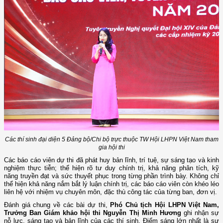
Các thí sinh đại diện 5 Đảng bộ/Chi bộ trực thuộc TW Hội LHPN Việt Nam tham
gia hội thi
Các báo cáo viên dự thi đã phát huy bản lĩnh, trí tuệ, sự sáng tạo và kinh
nghiệm thực tiễn; thể hiện rõ tư duy chính trị, khả năng phân tích, kỹ
năng truyền đạt và sức thuyết phục trong từng phần trình bày. Không chỉ
thể hiện khả năng nắm bắt lý luận chính trị, các báo cáo viên còn khéo léo
liên hệ với nhiệm vụ chuyên môn, đặc thù công tác của từng ban, đơn vị.
Đánh giá chung về các bài dự thi,
Phó Chủ tịch Hội LHPN Việt Nam,
Trưởng Ban Giám khảo hội thi Nguyễn Thị Minh Hương
ghi nhận sự
nỗ lực, sáng tạo và bản lĩnh của các thí sinh. Điểm sáng lớn nhất là sự