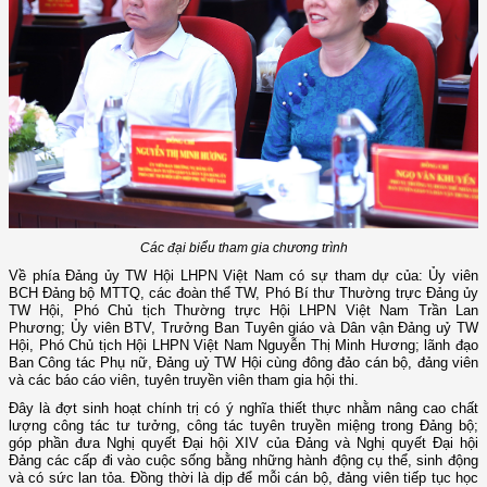
Các đại biểu tham gia chương trình
Về phía Đảng ủy TW Hội LHPN Việt Nam có sự tham dự của: Ủy viên
BCH Đảng bộ MTTQ, các đoàn thể TW, Phó Bí thư Thường trực Đảng ủy
TW Hội, Phó Chủ tịch Thường trực Hội LHPN Việt Nam Trần Lan
Phương; Ủy viên BTV, Trưởng Ban Tuyên giáo và Dân vận Đảng uỷ TW
Hội, Phó Chủ tịch Hội LHPN Việt Nam Nguyễn Thị Minh Hương; lãnh đạo
Ban Công tác Phụ nữ, Đảng uỷ TW Hội cùng đông đảo cán bộ, đảng viên
và các báo cáo viên, tuyên truyền viên tham gia hội thi.
Đây là đợt sinh hoạt chính trị có ý nghĩa thiết thực nhằm nâng cao chất
lượng công tác tư tưởng, công tác tuyên truyền miệng trong Đảng bộ;
góp phần đưa Nghị quyết Đại hội XIV của Đảng và Nghị quyết Đại hội
Đảng các cấp đi vào cuộc sống bằng những hành động cụ thể, sinh động
và có sức lan tỏa. Đồng thời là dịp để mỗi cán bộ, đảng viên tiếp tục học